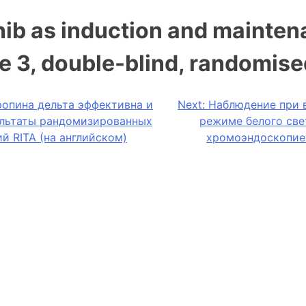
tinib as induction and mainte
 3, double-blind, randomised
опина дельта эффективна и
Next:
Наблюдение при 
ультаты рандомизированных
режиме белого све
 RITA (на английском)
хромоэндоскопие