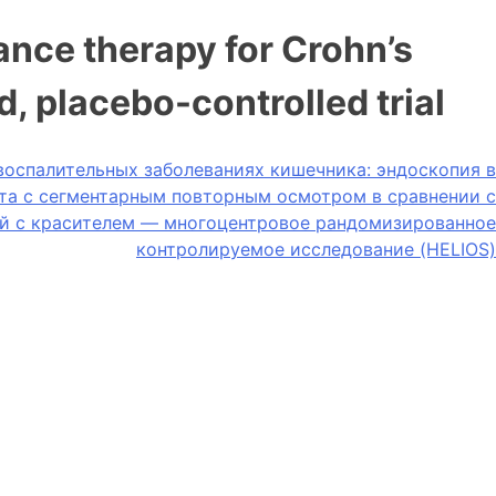
nance therapy for Crohn’s
, placebo-controlled trial
воспалительных заболеваниях кишечника: эндоскопия в
та с сегментарным повторным осмотром в сравнении с
й с красителем — многоцентровое рандомизированное
контролируемое исследование (HELIOS)