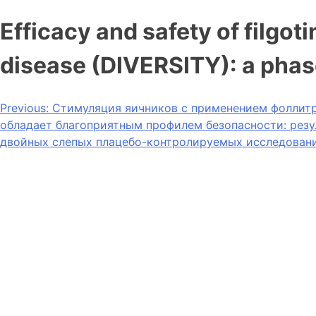
Efficacy and safety of filgo
disease (DIVERSITY): a phase
Previous:
Стимуляция яичников с применением фоллитр
обладает благоприятным профилем безопасности: рез
двойных слепых плацебо-контролируемых исследований