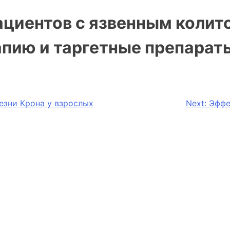
циентов с язвенным колито
пию и таргетные препараты
езни Крона у взрослых
Next:
Эффе