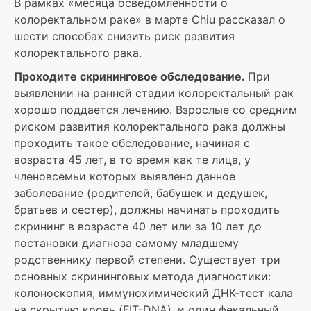
В рамках «месяца осведомленности о
колоректальном раке» в марте Chiu рассказал о
шести способах снизить риск развития
колоректального рака.
Проходите скрининговое обследование.
При
выявлении на ранней стадии колоректальный рак
хорошо поддается лечению. Взрослые со средним
риском развития колоректального рака должны
проходить такое обследование, начиная с
возраста 45 лет, в то время как те лица, у
членовсемьи которых выявлено данное
заболевание (родителей, бабушек и дедушек,
братьев и сестер), должны начинать проходить
скрининг в возрасте 40 лет или за 10 лет до
постановки диагноза самому младшему
родственнику первой степени. Существует три
основных скрининговых метода диагностики:
колоноскопия, иммунохимический ДНК-тест кала
на скрытую кровь (FIT-DNA), и один фекальный