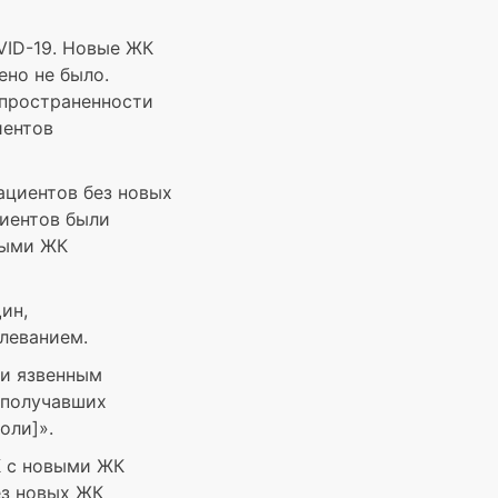
VID-19. Новые ЖК
ено не было.
спространенности
иентов
ациентов без новых
циентов были
выми ЖК
ин,
леванием.
 и язвенным
 получавших
оли]».
К с новыми ЖК
ез новых ЖК