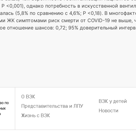
 P <0,001), однако потребность в искусственной венти
лась (5,8% по сравнению с 4,6%; P <0,18). В многофак
ыми ЖК симптомами риск смерти от COVID-19 не выше, 
 отношение шансов: 0,72; 95% доверительный интервал
О ВЗК
ВЗК у детей
во по
Представительства и ЛПУ
ных
Новости
а
Жизнь с ВЗК