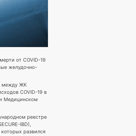
мерти от COVID-19
вые желудочно-
и между ЖК
исходов COVID-19 в
при Медицинском
дународном реестре
(SECURE-IBD),
у которых развился