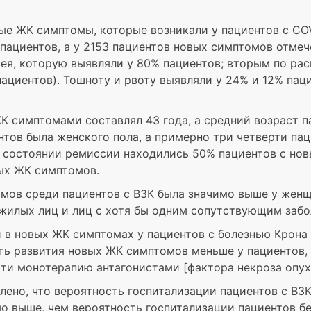
ые ЖК симптомы, которые возникали у пациентов с CO
пациентов, а у 2153 пациентов новых симптомов отмеч
я, которую выявляли у 80% пациентов; вторым по ра
ациентов). Тошноту и рвоту выявляли у 24% и 12% пац
К симптомами составлял 43 года, а средний возраст п
нтов была женского пола, а примерно три четверти па
В состоянии ремиссии находились 50% пациентов с но
ых ЖК симптомов.
мов среди пациентов с ВЗК была значимо выше у женщ
жилых лиц и лиц с хотя бы одним сопутствующим забо
 в новых ЖК симптомах у пациентов с болезнью Крона
сть развития новых ЖК симптомов меньше у пациентов,
ти монотерапию антагонистами [фактора некроза опух
лено, что вероятность госпитализации пациентов с ВЗ
о выше, чем вероятность госпитализации пациентов б