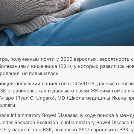
ра, полученным почти у 3000 взрослых, вероятность с
болеваниями кишечника (ВЗК), у которых развились но
ования, не повышалась.
общей популяции пациентов с COVID-19, данные о связ
ЗК ограничены, как и данные о связи ЖК симптомов и 
Унгаро (Ryan C. Ungaro), MD (Школа медицины Икана 
оллеги.
але Inflammatory Bowel Diseases, в ходе поиска в меж
 Under Research Exclusion in Inflammatory Bowel Disease 
19 у пациентов с ВЗК, выявлено 2917 взрослых с ВЗК, 