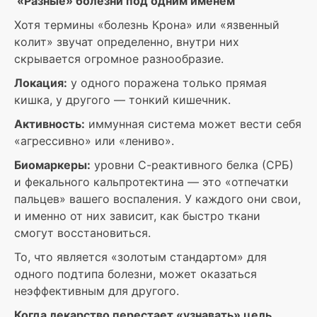
«Разные» болезни под одним именем
Хотя термины «болезнь Крона» или «язвенный
колит» звучат определенно, внутри них
скрывается огромное разнообразие.
Локация:
у одного поражена только прямая
кишка, у другого — тонкий кишечник.
Активность:
иммунная система может вести себя
«агрессивно» или «лениво».
Биомаркеры:
уровни С-реактивного белка (СРБ)
и фекального кальпротектина — это «отпечатки
пальцев» вашего воспаления. У каждого они свои,
и именно от них зависит, как быстро ткани
смогут восстановиться.
То, что является «золотым стандартом» для
одного подтипа болезни, может оказаться
неэффективным для другого.
Когда лекарство перестает «узнавать» цель