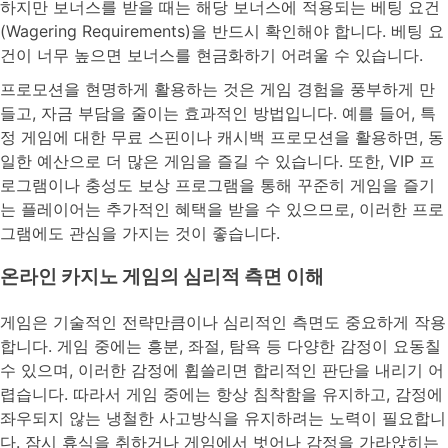
하지만 보너스를 받을 때는 해당 보너스에 적용되는 베팅 요건
(Wagering Requirements)을 반드시 확인해야 합니다. 베팅 요
건이 너무 높으면 보너스를 현금화하기 어려울 수 있습니다.
프로모션을 현명하게 활용하는 것은 게임 경험을 풍부하게 만
들고, 자금 부담을 줄이는 효과적인 방법입니다. 예를 들어, 특
정 게임에 대한 무료 스핀이나 캐시백 프로모션을 활용하면, 동
일한 예산으로 더 많은 게임을 즐길 수 있습니다. 또한, VIP 프
로그램이나 충성도 보상 프로그램을 통해 꾸준히 게임을 즐기
는 플레이어는 추가적인 혜택을 받을 수 있으므로, 이러한 프로
그램에도 관심을 가지는 것이 좋습니다.
온라인 카지노 게임의 심리적 측면 이해
게임은 기술적인 전략만큼이나 심리적인 측면도 중요하게 작용
합니다. 게임 중에는 흥분, 좌절, 탐욕 등 다양한 감정이 요동칠
수 있으며, 이러한 감정에 휩쓸리면 합리적인 판단을 내리기 어
렵습니다. 따라서 게임 중에는 항상 침착함을 유지하고, 감정에
좌우되지 않는 냉철한 사고방식을 유지하려는 노력이 필요합니
다. 잠시 휴식을 취하거나 게임에서 벗어나 감정을 가라앉히는