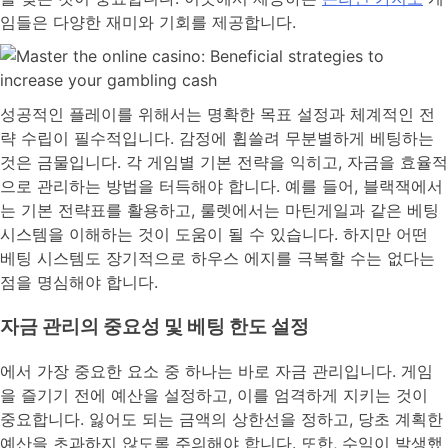
임들은 다양한 재미와 기회를 제공합니다.
성공적인 플레이를 위해서는 명확한 목표 설정과 체계적인 전
략 수립이 필수적입니다. 감정에 휩쓸려 무분별하게 베팅하는
것은 금물입니다. 각 게임별 기본 전략을 익히고, 자금을 효율적
으로 관리하는 방법을 터득해야 합니다. 예를 들어, 블랙잭에서
는 기본 전략표를 활용하고, 룰렛에서는 마틴게일과 같은 베팅
시스템을 이해하는 것이 도움이 될 수 있습니다. 하지만 어떤
베팅 시스템도 장기적으로 하우스 에지를 극복할 수는 없다는
점을 명심해야 합니다.
자금 관리의 중요성 및 베팅 한도 설정
에서 가장 중요한 요소 중 하나는 바로 자금 관리입니다. 게임
을 즐기기 전에 예산을 설정하고, 이를 엄격하게 지키는 것이
중요합니다. 잃어도 되는 금액의 상한선을 정하고, 당초 계획한
예산을 초과하지 않도록 주의해야 합니다. 또한, 수익이 발생했