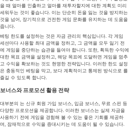
을 때 얼마를 인출하고 얼마를 재투자할지에 대한 계획도 미리
세워두는 것이 좋습니다. 이는 단순히 돈을 잃는 것을 방지하는
것을 넘어, 장기적으로 건전한 게임 문화를 유지하는 데 도움을
줍니다.
베팅 한도를 설정하는 것은 자금 관리의 핵심입니다. 각 게임
세션마다 사용할 최대 금액을 정하고, 그 금액을 모두 잃기 전
에 게임을 중단하는 습관을 들여야 합니다. 또한, 획득한 수익에
대한 목표 금액을 설정하고, 해당 목표에 도달하면 게임을 멈추
고 수익을 확보하는 것도 현명한 전략입니다. 이러한 한도 설정
은 충동적인 베팅을 막고, 보다 계획적이고 통제된 방식으로 를
즐길 수 있도록 합니다.
보너스와 프로모션 활용 전략
대부분의 는 신규 회원 가입 보너스, 입금 보너스, 무료 스핀 등
다양한 프로모션을 제공합니다. 이러한 보너스는 실제 자금을
사용하기 전에 게임을 경험해 볼 수 있는 좋은 기회를 제공하
며, 잠재적으로 수익을 증대시키는 데 도움이 될 수 있습니다.