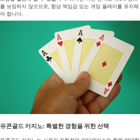
를 보장하지 않으므로, 항상 책임감 있는 게임 플레이를 유지해
야 합니다.
유콘골드 카지노: 특별한 경험을 위한 선택