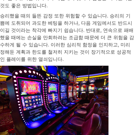
것도 좋은 방법입니다.
승리했을 때의 들뜬 감정 또한 위험할 수 있습니다. 승리의 기
쁨에 도취되어 과도한 베팅을 하거나, 다음 게임에서도 반드시
이길 것이라는 착각에 빠지기 쉽습니다. 반대로, 연속으로 패배
했을 때에는 손실을 만회하려는 조급함 때문에 더 큰 위험을 감
수하게 될 수 있습니다. 이러한 심리적 함정을 인지하고, 미리
정해둔 계획과 한도를 철저히 지키는 것이 장기적으로 성공적
인 플레이를 위한 열쇠입니다.