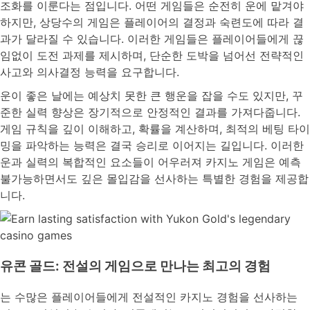
조화를 이룬다는 점입니다. 어떤 게임들은 순전히 운에 맡겨야
하지만, 상당수의 게임은 플레이어의 결정과 숙련도에 따라 결
과가 달라질 수 있습니다. 이러한 게임들은 플레이어들에게 끊
임없이 도전 과제를 제시하며, 단순한 도박을 넘어선 전략적인
사고와 의사결정 능력을 요구합니다.
운이 좋은 날에는 예상치 못한 큰 행운을 잡을 수도 있지만, 꾸
준한 실력 향상은 장기적으로 안정적인 결과를 가져다줍니다.
게임 규칙을 깊이 이해하고, 확률을 계산하며, 최적의 베팅 타이
밍을 파악하는 능력은 결국 승리로 이어지는 길입니다. 이러한
운과 실력의 복합적인 요소들이 어우러져 카지노 게임은 예측
불가능하면서도 깊은 몰입감을 선사하는 특별한 경험을 제공합
니다.
유콘 골드: 전설의 게임으로 만나는 최고의 경험
는 수많은 플레이어들에게 전설적인 카지노 경험을 선사하는