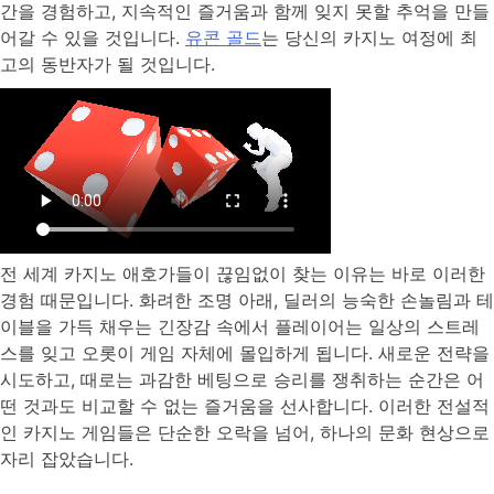
간을 경험하고, 지속적인 즐거움과 함께 잊지 못할 추억을 만들
어갈 수 있을 것입니다.
유콘 골드
는 당신의 카지노 여정에 최
고의 동반자가 될 것입니다.
전 세계 카지노 애호가들이 끊임없이 찾는 이유는 바로 이러한
경험 때문입니다. 화려한 조명 아래, 딜러의 능숙한 손놀림과 테
이블을 가득 채우는 긴장감 속에서 플레이어는 일상의 스트레
스를 잊고 오롯이 게임 자체에 몰입하게 됩니다. 새로운 전략을
시도하고, 때로는 과감한 베팅으로 승리를 쟁취하는 순간은 어
떤 것과도 비교할 수 없는 즐거움을 선사합니다. 이러한 전설적
인 카지노 게임들은 단순한 오락을 넘어, 하나의 문화 현상으로
자리 잡았습니다.