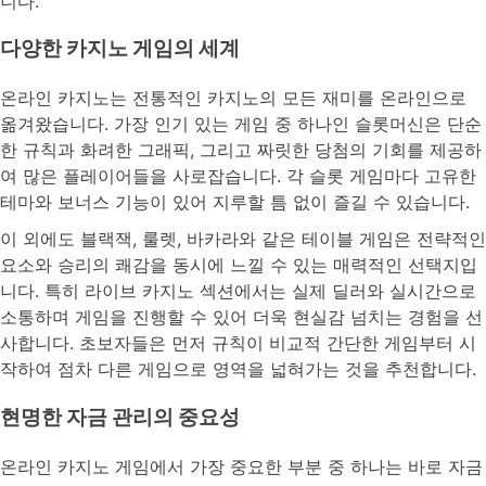
니다.
다양한 카지노 게임의 세계
온라인 카지노는 전통적인 카지노의 모든 재미를 온라인으로
옮겨왔습니다. 가장 인기 있는 게임 중 하나인 슬롯머신은 단순
한 규칙과 화려한 그래픽, 그리고 짜릿한 당첨의 기회를 제공하
여 많은 플레이어들을 사로잡습니다. 각 슬롯 게임마다 고유한
테마와 보너스 기능이 있어 지루할 틈 없이 즐길 수 있습니다.
이 외에도 블랙잭, 룰렛, 바카라와 같은 테이블 게임은 전략적인
요소와 승리의 쾌감을 동시에 느낄 수 있는 매력적인 선택지입
니다. 특히 라이브 카지노 섹션에서는 실제 딜러와 실시간으로
소통하며 게임을 진행할 수 있어 더욱 현실감 넘치는 경험을 선
사합니다. 초보자들은 먼저 규칙이 비교적 간단한 게임부터 시
작하여 점차 다른 게임으로 영역을 넓혀가는 것을 추천합니다.
현명한 자금 관리의 중요성
온라인 카지노 게임에서 가장 중요한 부분 중 하나는 바로 자금