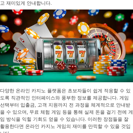
고 재미있게 안내합니다.
다양한 온라인 카지노 플랫폼은 초보자들이 쉽게 적응할 수 있
도록 직관적인 인터페이스와 풍부한 정보를 제공합니다. 게임
선택부터 입출금, 고객 지원까지 전 과정을 체계적으로 안내받
을 수 있으며, 무료 체험 게임 등을 통해 실제 돈을 걸기 전에 게
임 방식을 익힐 기회도 얻을 수 있습니다. 이러한 장점들을 잘
활용한다면 온라인 카지노 게임의 재미를 만끽할 수 있을 것입