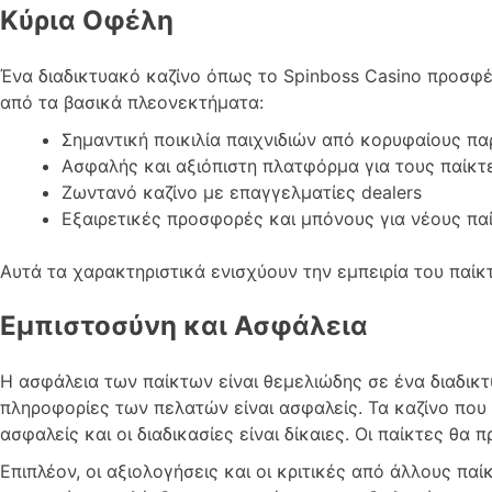
Κύρια Οφέλη
Ένα διαδικτυακό καζίνο όπως το Spinboss Casino προσφέ
από τα βασικά πλεονεκτήματα:
Σημαντική ποικιλία παιχνιδιών από κορυφαίους π
Ασφαλής και αξιόπιστη πλατφόρμα για τους παίκτ
Ζωντανό καζίνο με επαγγελματίες dealers
Εξαιρετικές προσφορές και μπόνους για νέους πα
Αυτά τα χαρακτηριστικά ενισχύουν την εμπειρία του παίκ
Εμπιστοσύνη και Ασφάλεια
Η ασφάλεια των παίκτων είναι θεμελιώδης σε ένα διαδικτ
πληροφορίες των πελατών είναι ασφαλείς. Τα καζίνο που 
ασφαλείς και οι διαδικασίες είναι δίκαιες. Οι παίκτες 
Επιπλέον, οι αξιολογήσεις και οι κριτικές από άλλους π