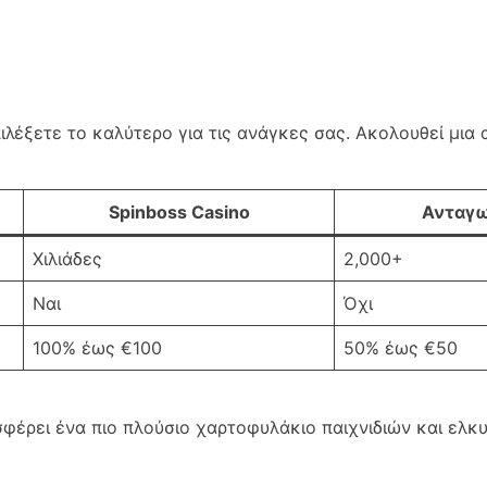
επιλέξετε το καλύτερο για τις ανάγκες σας. Ακολουθεί μ
Spinboss Casino
Ανταγω
Χιλιάδες
2,000+
Ναι
Όχι
100% έως €100
50% έως €50
οσφέρει ένα πιο πλούσιο χαρτοφυλάκιο παιχνιδιών και ελ