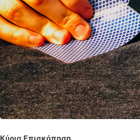
Κύρια Επισκόπηση