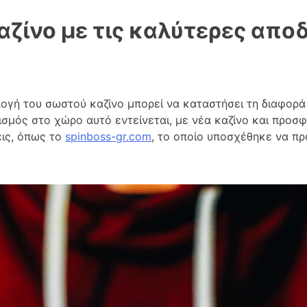
ζίνο με τις καλύτερες αποδ
ογή του σωστού καζίνο μπορεί να καταστήσει τη διαφορά 
σμός στο χώρο αυτό εντείνεται, με νέα καζίνο και προσ
εις, όπως το
spinboss-gr.com
, το οποίο υποσχέθηκε να πρ