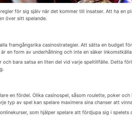
gler för sig själv när det kommer till insatser. Att ha en p
en över sitt spelande.
alla framgångsrika casinostrategier. Att sätta en budget för
 är en form av underhållning och inte en säker inkomstkälla
 och bara satsa en liten del vid varje speltillfälle. Detta fö
g.
are en fördel. Olika casinospel, såsom roulette, poker och 
rje typ av spel kan spelare maximera sina chanser att vinna
onlinekurser, som hjälper spelare att fördjupa sig i spelets