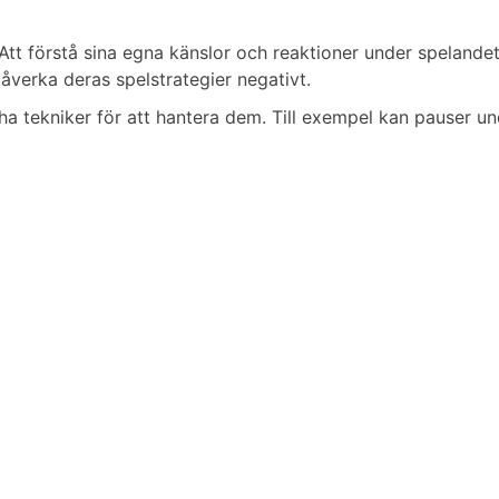
Att förstå sina egna känslor och reaktioner under spelandet
åverka deras spelstrategier negativt.
a tekniker för att hantera dem. Till exempel kan pauser und