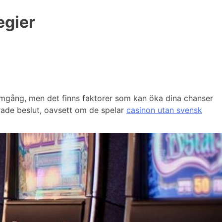
egier
framgång, men det finns faktorer som kan öka dina chanser
erade beslut, oavsett om de spelar
casinon utan svensk