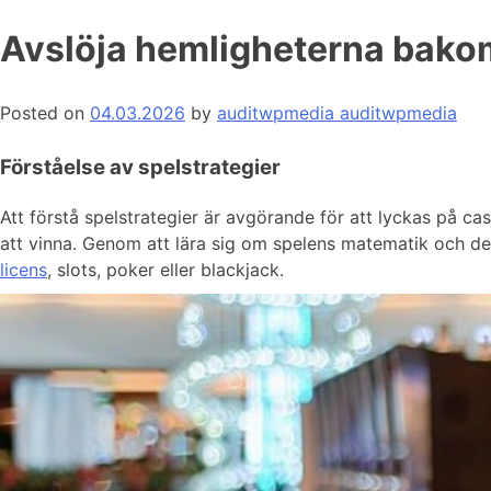
Avslöja hemligheterna bako
Posted on
04.03.2026
by
auditwpmedia auditwpmedia
Förståelse av spelstrategier
Att förstå spelstrategier är avgörande för att lyckas på c
att vinna. Genom att lära sig om spelens matematik och de 
licens
, slots, poker eller blackjack.