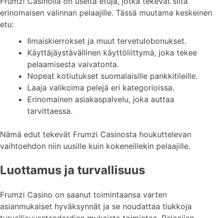
Frumzi Casinolla on useita etuja, jotka tekevät siitä
erinomaisen valinnan pelaajille. Tässä muutama keskeinen
etu:
Ilmaiskierrokset ja muut tervetulobonukset.
Käyttäjäystävällinen käyttöliittymä, joka tekee
pelaamisesta vaivatonta.
Nopeat kotiutukset suomalaisille pankkitileille.
Laaja valikoima pelejä eri kategorioissa.
Erinomainen asiakaspalvelu, joka auttaa
tarvittaessa.
Nämä edut tekevät Frumzi Casinosta houkuttelevan
vaihtoehdon niin uusille kuin kokeneillekin pelaajille.
Luottamus ja turvallisuus
Frumzi Casino on saanut toimintaansa varten
asianmukaiset hyväksynnät ja se noudattaa tiukkoja