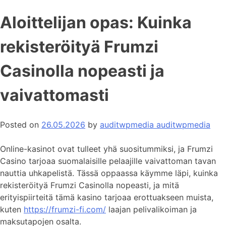
Aloittelijan opas: Kuinka
rekisteröityä Frumzi
Casinolla nopeasti ja
vaivattomasti
Posted on
26.05.2026
by
auditwpmedia auditwpmedia
Online-kasinot ovat tulleet yhä suositummiksi, ja Frumzi
Casino tarjoaa suomalaisille pelaajille vaivattoman tavan
nauttia uhkapelistä. Tässä oppaassa käymme läpi, kuinka
rekisteröityä Frumzi Casinolla nopeasti, ja mitä
erityispiirteitä tämä kasino tarjoaa erottuakseen muista,
kuten
https://frumzi-fi.com/
laajan pelivalikoiman ja
maksutapojen osalta.