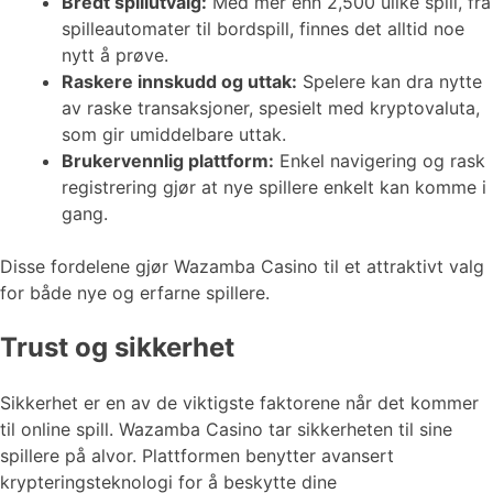
Bredt spillutvalg:
Med mer enn 2,500 ulike spill, fra
spilleautomater til bordspill, finnes det alltid noe
nytt å prøve.
Raskere innskudd og uttak:
Spelere kan dra nytte
av raske transaksjoner, spesielt med kryptovaluta,
som gir umiddelbare uttak.
Brukervennlig plattform:
Enkel navigering og rask
registrering gjør at nye spillere enkelt kan komme i
gang.
Disse fordelene gjør Wazamba Casino til et attraktivt valg
for både nye og erfarne spillere.
Trust og sikkerhet
Sikkerhet er en av de viktigste faktorene når det kommer
til online spill. Wazamba Casino tar sikkerheten til sine
spillere på alvor. Plattformen benytter avansert
krypteringsteknologi for å beskytte dine