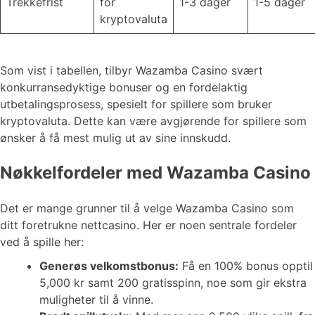
Trekkefrist
for
1-3 dager
1-5 dager
kryptovaluta
Som vist i tabellen, tilbyr Wazamba Casino svært
konkurransedyktige bonuser og en fordelaktig
utbetalingsprosess, spesielt for spillere som bruker
kryptovaluta. Dette kan være avgjørende for spillere som
ønsker å få mest mulig ut av sine innskudd.
Nøkkelfordeler med Wazamba Casino
Det er mange grunner til å velge Wazamba Casino som
ditt foretrukne nettcasino. Her er noen sentrale fordeler
ved å spille her:
Generøs velkomstbonus:
Få en 100% bonus opptil
5,000 kr samt 200 gratisspinn, noe som gir ekstra
muligheter til å vinne.