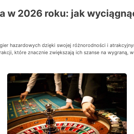
 w 2026 roku: jak wyciągnąć
 gier hazardowych dzięki swojej różnorodności i atrakcyj
atrakcji, które znacznie zwiększają ich szanse na wygraną