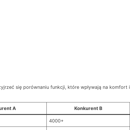
yjrzeć się porównaniu funkcji, które wpływają na komfort i
urent A
Konkurent B
4000+