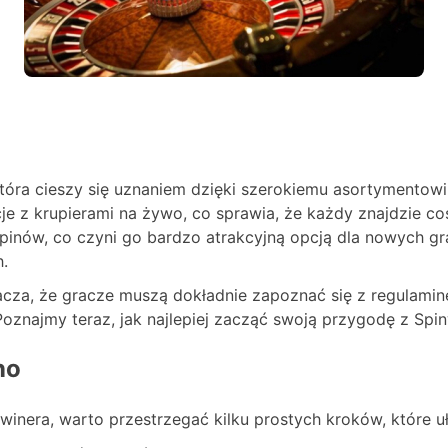
tóra cieszy się uznaniem dzięki szerokiemu asortymento
je z krupierami na żywo, co sprawia, że każdy znajdzie co
nów, co czyni go bardzo atrakcyjną opcją dla nowych grac
.
za, że gracze muszą dokładnie zapoznać się z regulamin
 Poznajmy teraz, jak najlepiej zacząć swoją przygodę z Spi
no
winera, warto przestrzegać kilku prostych kroków, które 