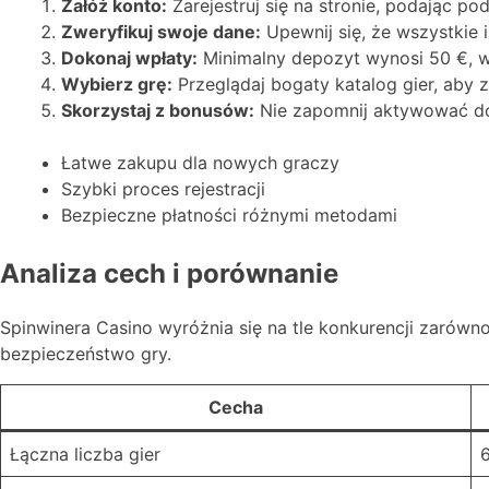
Załóż konto:
Zarejestruj się na stronie, podając 
Zweryfikuj swoje dane:
Upewnij się, że wszystkie 
Dokonaj wpłaty:
Minimalny depozyt wynosi 50 €, w
Wybierz grę:
Przeglądaj bogaty katalog gier, aby zn
Skorzystaj z bonusów:
Nie zapomnij aktywować d
Łatwe zakupu dla nowych graczy
Szybki proces rejestracji
Bezpieczne płatności różnymi metodami
Analiza cech i porównanie
Spinwinera Casino wyróżnia się na tle konkurencji zarówno 
bezpieczeństwo gry.
Cecha
Łączna liczba gier