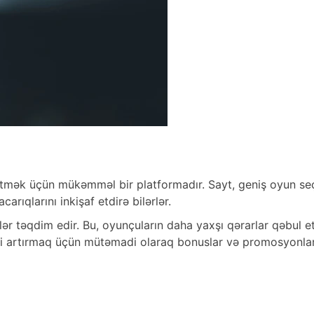
tmək üçün mükəmməl bir platformadır. Sayt, geniş oyun seçim
rıqlarını inkişaf etdirə bilərlər.
ər təqdim edir. Bu, oyunçuların daha yaxşı qərarlar qəbul et
zi artırmaq üçün mütəmadi olaraq bonuslar və promosyonlar