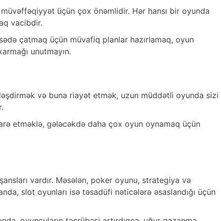
, müvəffəqiyyət üçün çox önəmlidir. Hər hansı bir oyunda
aq vacibdir.
sədə çatmaq üçün müvafiq planlar hazırlamaq, oyun
xarmağı unutmayın.
əşdirmək və buna riayət etmək, uzun müddətli oyunda sizi
.
idarə etməklə, gələcəkdə daha çox oyun oynamaq üçün
ansları vardır. Məsələn, poker oyunu, strategiya və
da, slot oyunları isə təsadüfi nəticələrə əsaslandığı üçün
nda, oyunçuların təcrübəsi artırdıqca, uğur qazanma