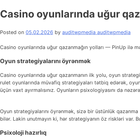
Casino oyunlarında uğur qaza
Posted on
05.02.2026
by
auditwpmedia auditwpmedia
Casino oyunlarında uğur qazanmağın yolları — PinUp ilə mə
Oyun strategiyalarını öyrənmək
Casino oyunlarında uğur qazanmanın ilk yolu, oyun strategi
rulet oyunlarında müvafiq strategiyaları tətbiq edərək, oyu
üçün vaxt ayırmalısınız. Oyunların psixologiyasını da nəzər
Oyun strategiyalarını öyrənmək, sizə bir üstünlük qazanma 
bilər. Lakin unutmayın ki, hər strategiyanın öz riskləri va
Psixoloji hazırlıq