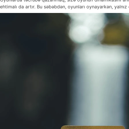
ehtimalı da artır. Bu səbəbdən, oyunları oynayarkən, yaln