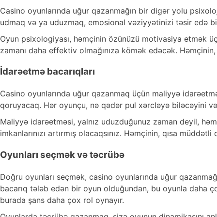
Casino oyunlarında uğur qazanmağın bir digər yolu psixoloj
udmaq və ya uduzmaq, emosional vəziyyətinizi təsir edə bi
Oyun psixologiyası, həmçinin özünüzü motivasiya etmək 
zamanı daha effektiv olmağınıza kömək edəcək. Həmçinin
İdarəetmə bacarıqları
Casino oyunlarında uğur qazanmaq üçün maliyyə idarəetmə 
qoruyacaq. Hər oyunçu, nə qədər pul xərcləyə biləcəyini v
Maliyyə idarəetməsi, yalnız uduzduğunuz zaman deyil, hə
imkanlarınızı artırmış olacaqsınız. Həmçinin, qısa müddətli
Oyunları seçmək və təcrübə
Doğru oyunları seçmək, casino oyunlarında uğur qazanmağın 
bacarıq tələb edən bir oyun olduğundan, bu oyunla daha çox
burada şans daha çox rol oynayır.
Oyunlarda təcrübə qazanmaq, sizə oyunun dinamikasını anl