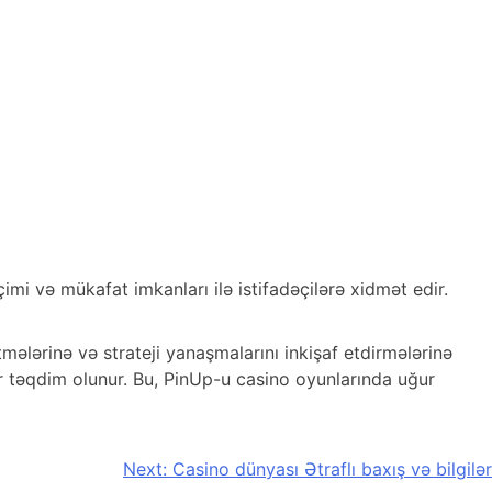
i və mükafat imkanları ilə istifadəçilərə xidmət edir.
mələrinə və strateji yanaşmalarını inkişaf etdirmələrinə
 təqdim olunur. Bu, PinUp-u casino oyunlarında uğur
Next:
Casino dünyası Ətraflı baxış və bilgilər