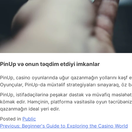
PinUp və onun təqdim etdiyi imkanlar
PinUp, casino oyunlarında uğur qazanmağın yollarını kəşf e
Oyunçular, PinUp-da müxtəlif strategiyaları sınayaraq, öz baca
PinUp, istifadəçilərinə peşəkar dəstək və müvafiq məsləhətl
kömək edir. Həmçinin, platforma vasitəsilə oyun təcrübəni
qazanmağın ideal yeri edir.
Posted in
Public
Previous:
Beginner's Guide to Exploring the Casino World