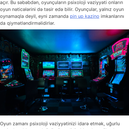
açır. Bu səbəbdən, oyunçuların psixoloji vəziyyəti onların
oyun nəticələrini də təsir edə bilir. Oyunçular, yalnız oyun
oynamaqla deyil, eyni zamanda
pin up kazino
imkanlarını
da qiymətləndirməlidirlər.
Oyun zamanı psixoloji vəziyyətinizi idarə etmək, uğurlu