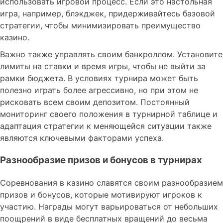
использовать игровой процесс. Если это настольная
игра, например, блэкджек, придерживайтесь базовой
стратегии, чтобы минимизировать преимущество
казино.
Важно также управлять своим банкроллом. Установите
лимиты на ставки и время игры, чтобы не выйти за
рамки бюджета. В условиях турнира может быть
полезно играть более агрессивно, но при этом не
рисковать всем своим депозитом. Постоянный
мониторинг своего положения в турнирной таблице и
адаптация стратегии к меняющейся ситуации также
являются ключевыми факторами успеха.
Разнообразие призов и бонусов в турнирах
Соревнования в казино славятся своим разнообразием
призов и бонусов, которые мотивируют игроков к
участию. Награды могут варьироваться от небольших
поощрений в виде бесплатных вращений до весьма