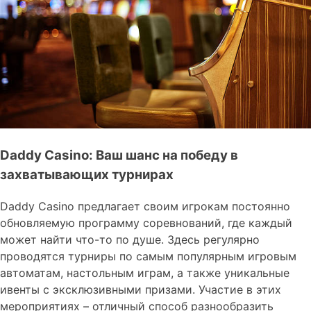
Daddy Casino: Ваш шанс на победу в
захватывающих турнирах
Daddy Casino предлагает своим игрокам постоянно
обновляемую программу соревнований, где каждый
может найти что-то по душе. Здесь регулярно
проводятся турниры по самым популярным игровым
автоматам, настольным играм, а также уникальные
ивенты с эксклюзивными призами. Участие в этих
мероприятиях – отличный способ разнообразить