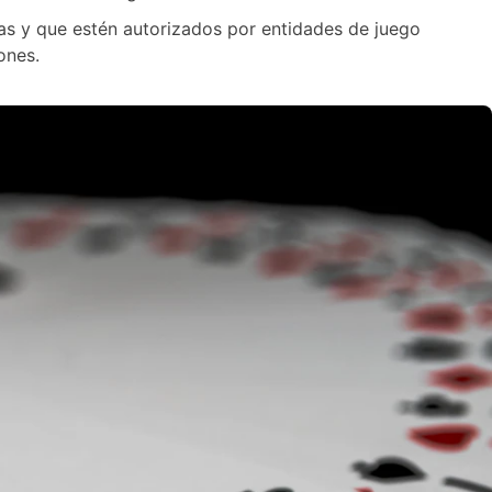
cas y que estén autorizados por entidades de juego
ones.