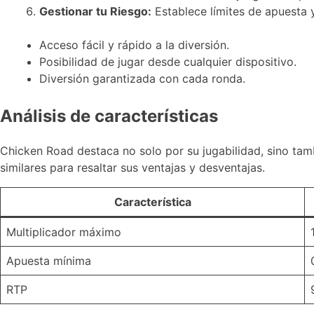
Gestionar tu Riesgo:
Establece límites de apuesta 
Acceso fácil y rápido a la diversión.
Posibilidad de jugar desde cualquier dispositivo.
Diversión garantizada con cada ronda.
Análisis de características
Chicken Road destaca no solo por su jugabilidad, sino tam
similares para resaltar sus ventajas y desventajas.
Característica
Multiplicador máximo
Apuesta mínima
RTP