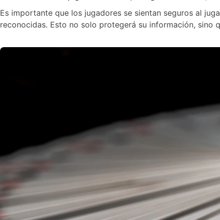
Es importante que los jugadores se sientan seguros al juga
reconocidas. Esto no solo protegerá su información, sino q