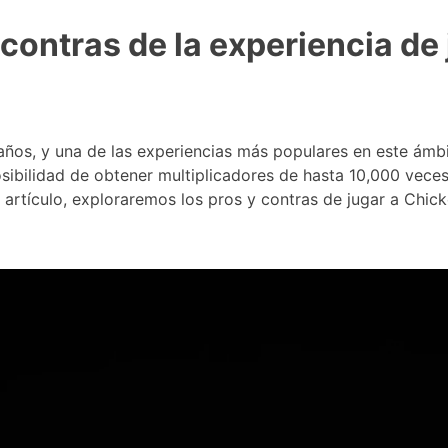
contras de la experiencia de 
 años, y una de las experiencias más populares en este ámb
osibilidad de obtener multiplicadores de hasta 10,000 vece
e artículo, exploraremos los pros y contras de jugar a Chic