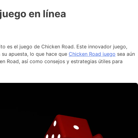
juego en línea
ito es el juego de Chicken Road. Este innovador juego,
s su apuesta, lo que hace que
Chicken Road juego
sea aún
ken Road, así como consejos y estrategias útiles para