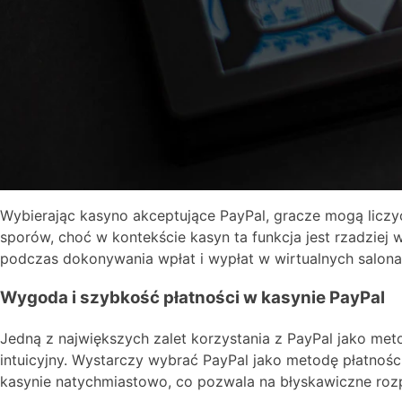
Wybierając kasyno akceptujące PayPal, gracze mogą licz
sporów, choć w kontekście kasyn ta funkcja jest rzadziej
podczas dokonywania wpłat i wypłat w wirtualnych salonac
Wygoda i szybkość płatności w kasynie PayPal
Jedną z największych zalet korzystania z PayPal jako met
intuicyjny. Wystarczy wybrać PayPal jako metodę płatnośc
kasynie natychmiastowo, co pozwala na błyskawiczne roz