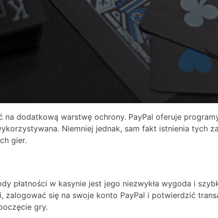
yć na dodatkową warstwę ochrony. PayPal oferuje progra
 wykorzystywana. Niemniej jednak, sam fakt istnienia tych
h gier.
ody płatności w kasynie jest jego niezwykła wygoda i szyb
i, zalogować się na swoje konto PayPal i potwierdzić tran
poczęcie gry.