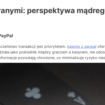
ranymi: perspektywa mądrego
PayPal
zeństwo transakcji jest priorytetem.
kasyno z paypal
ofer
działa jako pośrednik między graczem a kasynem, nie udo
formacje pozostają chronione, co minimalizuje ryzyko nie