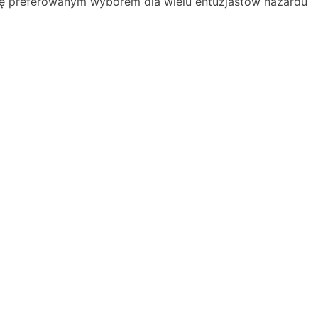
 się preferowanym wyborem dla wielu entuzjastów hazardu