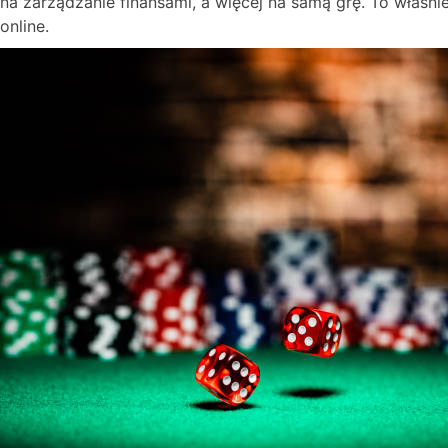
na zarządzanie finansami, a więcej na samą grę. To właś
online.