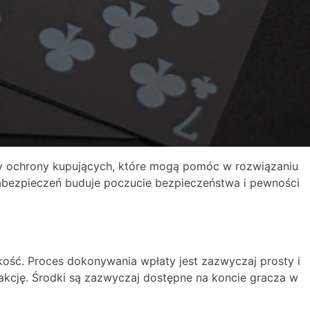
my ochrony kupujących, które mogą pomóc w rozwiązaniu
 zabezpieczeń buduje poczucie bezpieczeństwa i pewności
kość. Proces dokonywania wpłaty jest zazwyczaj prosty i
sakcję. Środki są zazwyczaj dostępne na koncie gracza w