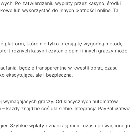
ych. Po zatwierdzeniu wypłaty przez kasyno, środki
nkowe lub wykorzystać do innych płatności online. Ta
ć platform, które nie tylko oferują tę wygodną metodę
ofert różnych kasyn i czytanie opinii innych graczy może
aufania, będzie transparentne w kwestii opłat, czasu
ko ekscytująca, ale i bezpieczna.
ziej wymagających graczy. Od klasycznych automatów
– każdy znajdzie coś dla siebie. Integracja PayPal ułatwia
 gier. Szybkie wpłaty oznaczają mniej czasu poświęconego