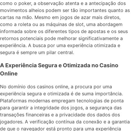
como o poker, a observação atenta e a antecipação dos
movimentos alheios podem ser tão importantes quanto as
cartas na mão. Mesmo em jogos de azar mais diretos,
como a roleta ou as máquinas de slot, uma abordagem
informada sobre os diferentes tipos de apostas e os seus
retornos potenciais pode melhorar significativamente a
experiência. A busca por uma experiência otimizada e
segura é sempre um pilar central.
A Experiência Segura e Otimizada no Casino
Online
No domínio dos casinos online, a procura por uma
experiência segura e otimizada é de suma importância.
Plataformas modernas empregam tecnologias de ponta
para garantir a integridade dos jogos, a segurança das
transações financeiras e a privacidade dos dados dos
jogadores. A verificação contínua da conexão e a garantia
de que o navegador está pronto para uma experiência