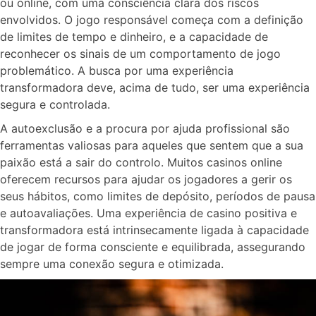
ou online, com uma consciência clara dos riscos
envolvidos. O jogo responsável começa com a definição
de limites de tempo e dinheiro, e a capacidade de
reconhecer os sinais de um comportamento de jogo
problemático. A busca por uma experiência
transformadora deve, acima de tudo, ser uma experiência
segura e controlada.
A autoexclusão e a procura por ajuda profissional são
ferramentas valiosas para aqueles que sentem que a sua
paixão está a sair do controlo. Muitos casinos online
oferecem recursos para ajudar os jogadores a gerir os
seus hábitos, como limites de depósito, períodos de pausa
e autoavaliações. Uma experiência de casino positiva e
transformadora está intrinsecamente ligada à capacidade
de jogar de forma consciente e equilibrada, assegurando
sempre uma conexão segura e otimizada.