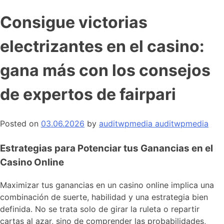
Consigue victorias
electrizantes en el casino:
gana más con los consejos
de expertos de fairpari
Posted on
03.06.2026
by
auditwpmedia auditwpmedia
Estrategias para Potenciar tus Ganancias en el
Casino Online
Maximizar tus ganancias en un casino online implica una
combinación de suerte, habilidad y una estrategia bien
definida. No se trata solo de girar la ruleta o repartir
cartas al azar, sino de comprender las probabilidades,