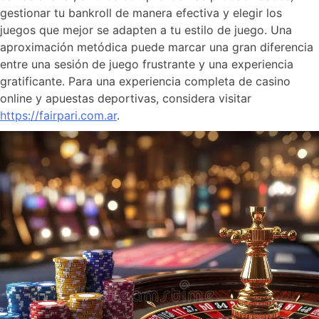
gestionar tu bankroll de manera efectiva y elegir los
juegos que mejor se adapten a tu estilo de juego. Una
aproximación metódica puede marcar una gran diferencia
entre una sesión de juego frustrante y una experiencia
gratificante. Para una experiencia completa de casino
online y apuestas deportivas, considera visitar
https://fairpari.com.ar
.