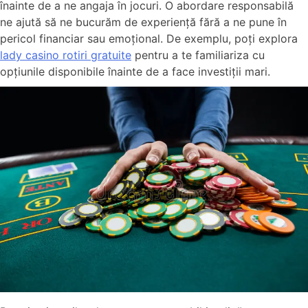
înainte de a ne angaja în jocuri. O abordare responsabilă
ne ajută să ne bucurăm de experiență fără a ne pune în
pericol financiar sau emoțional. De exemplu, poți explora
lady casino rotiri gratuite
pentru a te familiariza cu
opțiunile disponibile înainte de a face investiții mari.