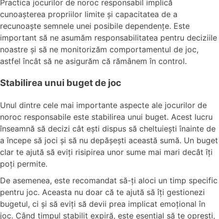
Practica jocurilor de noroc responsabil implică
cunoașterea propriilor limite și capacitatea de a
recunoaște semnele unei posibile dependențe. Este
important să ne asumăm responsabilitatea pentru deciziile
noastre și să ne monitorizăm comportamentul de joc,
astfel încât să ne asigurăm că rămânem în control.
Stabilirea unui buget de joc
Unul dintre cele mai importante aspecte ale jocurilor de
noroc responsabile este stabilirea unui buget. Acest lucru
înseamnă să decizi cât ești dispus să cheltuiești înainte de
a începe să joci și să nu depășești această sumă. Un buget
clar te ajută să eviți risipirea unor sume mai mari decât îți
poți permite.
De asemenea, este recomandat să-ți aloci un timp specific
pentru joc. Aceasta nu doar că te ajută să îți gestionezi
bugetul, ci și să eviți să devii prea implicat emoțional în
joc. Când timpul stabilit expiră, este esențial să te oprești,