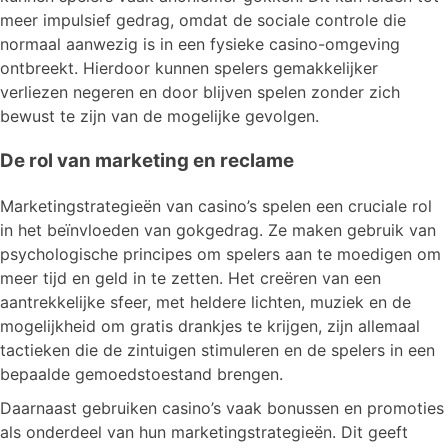
meer impulsief gedrag, omdat de sociale controle die
normaal aanwezig is in een fysieke casino-omgeving
ontbreekt. Hierdoor kunnen spelers gemakkelijker
verliezen negeren en door blijven spelen zonder zich
bewust te zijn van de mogelijke gevolgen.
De rol van marketing en reclame
Marketingstrategieën van casino’s spelen een cruciale rol
in het beïnvloeden van gokgedrag. Ze maken gebruik van
psychologische principes om spelers aan te moedigen om
meer tijd en geld in te zetten. Het creëren van een
aantrekkelijke sfeer, met heldere lichten, muziek en de
mogelijkheid om gratis drankjes te krijgen, zijn allemaal
tactieken die de zintuigen stimuleren en de spelers in een
bepaalde gemoedstoestand brengen.
Daarnaast gebruiken casino’s vaak bonussen en promoties
als onderdeel van hun marketingstrategieën. Dit geeft