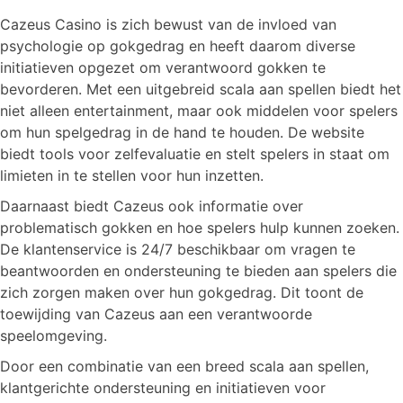
Cazeus Casino is zich bewust van de invloed van
psychologie op gokgedrag en heeft daarom diverse
initiatieven opgezet om verantwoord gokken te
bevorderen. Met een uitgebreid scala aan spellen biedt het
niet alleen entertainment, maar ook middelen voor spelers
om hun spelgedrag in de hand te houden. De website
biedt tools voor zelfevaluatie en stelt spelers in staat om
limieten in te stellen voor hun inzetten.
Daarnaast biedt Cazeus ook informatie over
problematisch gokken en hoe spelers hulp kunnen zoeken.
De klantenservice is 24/7 beschikbaar om vragen te
beantwoorden en ondersteuning te bieden aan spelers die
zich zorgen maken over hun gokgedrag. Dit toont de
toewijding van Cazeus aan een verantwoorde
speelomgeving.
Door een combinatie van een breed scala aan spellen,
klantgerichte ondersteuning en initiatieven voor