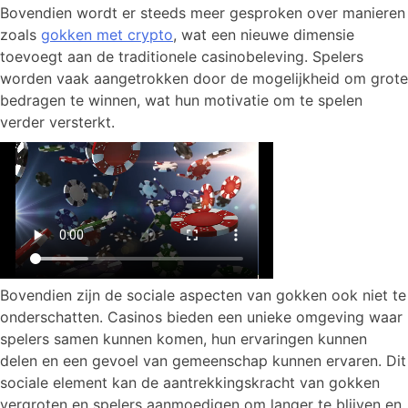
Bovendien wordt er steeds meer gesproken over manieren
zoals
gokken met crypto
, wat een nieuwe dimensie
toevoegt aan de traditionele casinobeleving. Spelers
worden vaak aangetrokken door de mogelijkheid om grote
bedragen te winnen, wat hun motivatie om te spelen
verder versterkt.
Bovendien zijn de sociale aspecten van gokken ook niet te
onderschatten. Casinos bieden een unieke omgeving waar
spelers samen kunnen komen, hun ervaringen kunnen
delen en een gevoel van gemeenschap kunnen ervaren. Dit
sociale element kan de aantrekkingskracht van gokken
vergroten en spelers aanmoedigen om langer te blijven en