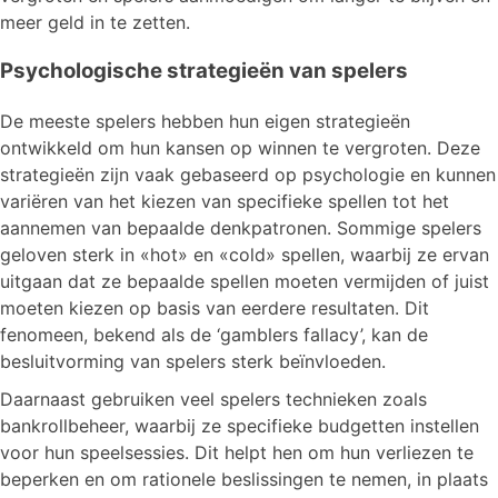
meer geld in te zetten.
Psychologische strategieën van spelers
De meeste spelers hebben hun eigen strategieën
ontwikkeld om hun kansen op winnen te vergroten. Deze
strategieën zijn vaak gebaseerd op psychologie en kunnen
variëren van het kiezen van specifieke spellen tot het
aannemen van bepaalde denkpatronen. Sommige spelers
geloven sterk in «hot» en «cold» spellen, waarbij ze ervan
uitgaan dat ze bepaalde spellen moeten vermijden of juist
moeten kiezen op basis van eerdere resultaten. Dit
fenomeen, bekend als de ‘gamblers fallacy’, kan de
besluitvorming van spelers sterk beïnvloeden.
Daarnaast gebruiken veel spelers technieken zoals
bankrollbeheer, waarbij ze specifieke budgetten instellen
voor hun speelsessies. Dit helpt hen om hun verliezen te
beperken en om rationele beslissingen te nemen, in plaats