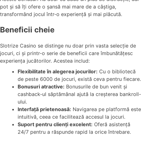
pot și să îți ofere o șansă mai mare de a câștiga,
transformând jocul într-o experiență și mai plăcută.
Beneficii cheie
Slotrize Casino se distinge nu doar prin vasta selecție de
jocuri, ci și printr-o serie de beneficii care îmbunătățesc
experiența jucătorilor. Acestea includ:
Flexibilitate în alegerea jocurilor:
Cu o bibliotecă
de peste 6000 de jocuri, există ceva pentru fiecare.
Bonusuri atractive:
Bonusurile de bun venit și
cashback-ul săptămânal ajută la creșterea bankroll-
ului.
Interfață prietenoasă:
Navigarea pe platformă este
intuitivă, ceea ce facilitează accesul la jocuri.
Suport pentru clienți excelent:
Oferă asistență
24/7 pentru a răspunde rapid la orice întrebare.