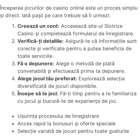
Începerea jocurilor de casino online este un proces simplu
și direct. Iată pașii pe care trebuie să îi urmezi:
Creează un cont:
Accesează site-ul Slotrize
Casino și completează formularul de înregistrare.
Verifică-ți detaliile:
Asigură-te că informațiile sunt
corecte și verificate pentru a putea beneficia de
toate serviciile.
Fă o depunere:
Alege o metodă de plată
convenabilă și efectuează prima ta depunere.
Alege jocul tău preferat:
Explorează selecția
diversificată de jocuri disponibile.
Începe să te joci:
Fă-ți timp pentru a te familiariza
cu jocul și bucură-te de experiența de joc.
Ușurința procesului de înregistrare
Acces rapid la bonusuri și oferte speciale
Selecție variată de jocuri pentru toate gusturile