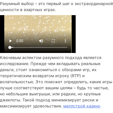
Разумный выбор – это первый шаг к экстраординарной
ценности в азартных играх.
Ключевым аспектом разумного подхода является
исследование. Прежде чем вкладывать реальные
деньги, стоит ознакомиться с обзорами игр, их
теоретическим возвратом игроку (RTP) и
волатильностью. Это поможет определить, какие игры
лучше соответствуют вашим целям – будь то частые,
но небольшие выигрыши, или редкие, но крупные
джекпоты. Такой подход минимизирует риски и
максимизирует удовольствие.
меллстрой казино