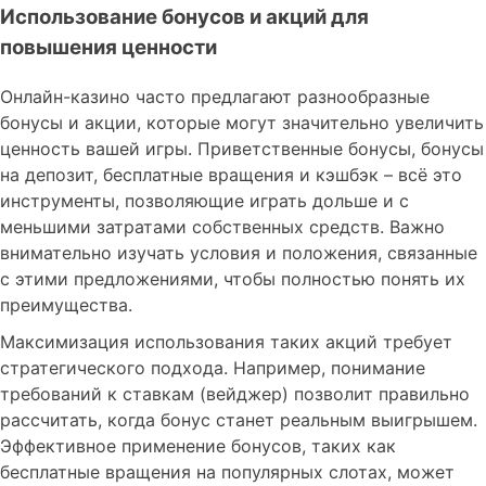
Использование бонусов и акций для
повышения ценности
Онлайн-казино часто предлагают разнообразные
бонусы и акции, которые могут значительно увеличить
ценность вашей игры. Приветственные бонусы, бонусы
на депозит, бесплатные вращения и кэшбэк – всё это
инструменты, позволяющие играть дольше и с
меньшими затратами собственных средств. Важно
внимательно изучать условия и положения, связанные
с этими предложениями, чтобы полностью понять их
преимущества.
Максимизация использования таких акций требует
стратегического подхода. Например, понимание
требований к ставкам (вейджер) позволит правильно
рассчитать, когда бонус станет реальным выигрышем.
Эффективное применение бонусов, таких как
бесплатные вращения на популярных слотах, может