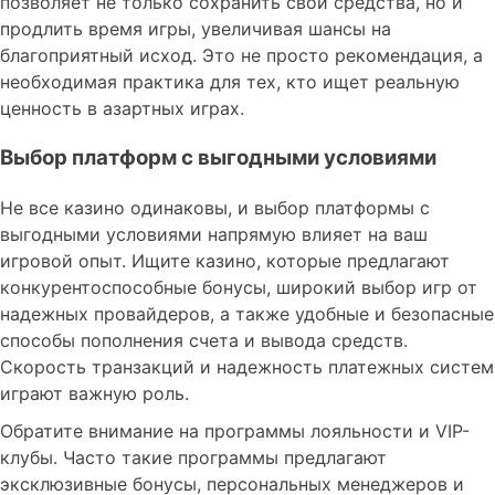
позволяет не только сохранить свои средства, но и
продлить время игры, увеличивая шансы на
благоприятный исход. Это не просто рекомендация, а
необходимая практика для тех, кто ищет реальную
ценность в азартных играх.
Выбор платформ с выгодными условиями
Не все казино одинаковы, и выбор платформы с
выгодными условиями напрямую влияет на ваш
игровой опыт. Ищите казино, которые предлагают
конкурентоспособные бонусы, широкий выбор игр от
надежных провайдеров, а также удобные и безопасные
способы пополнения счета и вывода средств.
Скорость транзакций и надежность платежных систем
играют важную роль.
Обратите внимание на программы лояльности и VIP-
клубы. Часто такие программы предлагают
эксклюзивные бонусы, персональных менеджеров и