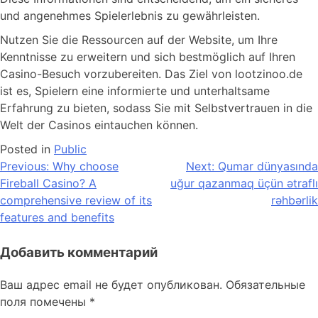
und angenehmes Spielerlebnis zu gewährleisten.
Nutzen Sie die Ressourcen auf der Website, um Ihre
Kenntnisse zu erweitern und sich bestmöglich auf Ihren
Casino-Besuch vorzubereiten. Das Ziel von lootzinoo.de
ist es, Spielern eine informierte und unterhaltsame
Erfahrung zu bieten, sodass Sie mit Selbstvertrauen in die
Welt der Casinos eintauchen können.
Posted in
Public
Previous:
Why choose
Next:
Qumar dünyasında
Fireball Casino? A
uğur qazanmaq üçün ətraflı
comprehensive review of its
rəhbərlik
features and benefits
Добавить комментарий
Ваш адрес email не будет опубликован.
Обязательные
поля помечены
*