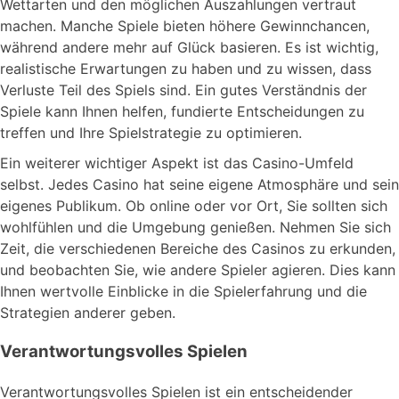
Wettarten und den möglichen Auszahlungen vertraut
machen. Manche Spiele bieten höhere Gewinnchancen,
während andere mehr auf Glück basieren. Es ist wichtig,
realistische Erwartungen zu haben und zu wissen, dass
Verluste Teil des Spiels sind. Ein gutes Verständnis der
Spiele kann Ihnen helfen, fundierte Entscheidungen zu
treffen und Ihre Spielstrategie zu optimieren.
Ein weiterer wichtiger Aspekt ist das Casino-Umfeld
selbst. Jedes Casino hat seine eigene Atmosphäre und sein
eigenes Publikum. Ob online oder vor Ort, Sie sollten sich
wohlfühlen und die Umgebung genießen. Nehmen Sie sich
Zeit, die verschiedenen Bereiche des Casinos zu erkunden,
und beobachten Sie, wie andere Spieler agieren. Dies kann
Ihnen wertvolle Einblicke in die Spielerfahrung und die
Strategien anderer geben.
Verantwortungsvolles Spielen
Verantwortungsvolles Spielen ist ein entscheidender