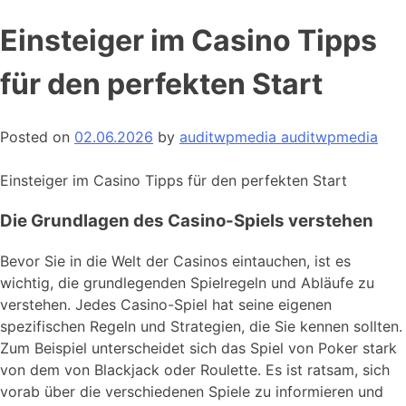
Einsteiger im Casino Tipps
für den perfekten Start
Posted on
02.06.2026
by
auditwpmedia auditwpmedia
Einsteiger im Casino Tipps für den perfekten Start
Die Grundlagen des Casino-Spiels verstehen
Bevor Sie in die Welt der Casinos eintauchen, ist es
wichtig, die grundlegenden Spielregeln und Abläufe zu
verstehen. Jedes Casino-Spiel hat seine eigenen
spezifischen Regeln und Strategien, die Sie kennen sollten.
Zum Beispiel unterscheidet sich das Spiel von Poker stark
von dem von Blackjack oder Roulette. Es ist ratsam, sich
vorab über die verschiedenen Spiele zu informieren und