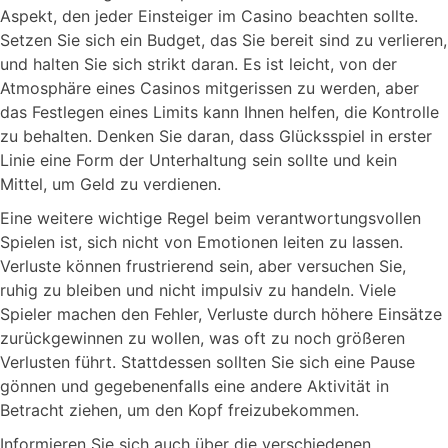
Aspekt, den jeder Einsteiger im Casino beachten sollte.
Setzen Sie sich ein Budget, das Sie bereit sind zu verlieren,
und halten Sie sich strikt daran. Es ist leicht, von der
Atmosphäre eines Casinos mitgerissen zu werden, aber
das Festlegen eines Limits kann Ihnen helfen, die Kontrolle
zu behalten. Denken Sie daran, dass Glücksspiel in erster
Linie eine Form der Unterhaltung sein sollte und kein
Mittel, um Geld zu verdienen.
Eine weitere wichtige Regel beim verantwortungsvollen
Spielen ist, sich nicht von Emotionen leiten zu lassen.
Verluste können frustrierend sein, aber versuchen Sie,
ruhig zu bleiben und nicht impulsiv zu handeln. Viele
Spieler machen den Fehler, Verluste durch höhere Einsätze
zurückgewinnen zu wollen, was oft zu noch größeren
Verlusten führt. Stattdessen sollten Sie sich eine Pause
gönnen und gegebenenfalls eine andere Aktivität in
Betracht ziehen, um den Kopf freizubekommen.
Informieren Sie sich auch über die verschiedenen