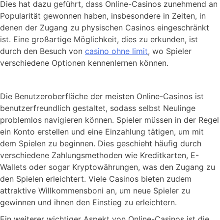
Dies hat dazu geführt, dass Online-Casinos zunehmend an
Popularität gewonnen haben, insbesondere in Zeiten, in
denen der Zugang zu physischen Casinos eingeschränkt
ist. Eine großartige Möglichkeit, dies zu erkunden, ist
durch den Besuch von
casino ohne limit
, wo Spieler
verschiedene Optionen kennenlernen können.
Die Benutzeroberfläche der meisten Online-Casinos ist
benutzerfreundlich gestaltet, sodass selbst Neulinge
problemlos navigieren können. Spieler müssen in der Regel
ein Konto erstellen und eine Einzahlung tätigen, um mit
dem Spielen zu beginnen. Dies geschieht häufig durch
verschiedene Zahlungsmethoden wie Kreditkarten, E-
Wallets oder sogar Kryptowährungen, was den Zugang zu
den Spielen erleichtert. Viele Casinos bieten zudem
attraktive Willkommensboni an, um neue Spieler zu
gewinnen und ihnen den Einstieg zu erleichtern.
Ein weiterer wichtiger Aspekt von Online-Casinos ist die