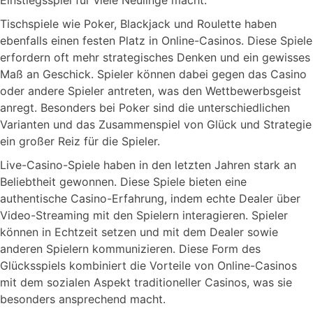
Tischspiele wie Poker, Blackjack und Roulette haben
ebenfalls einen festen Platz in Online-Casinos. Diese Spiele
erfordern oft mehr strategisches Denken und ein gewisses
Maß an Geschick. Spieler können dabei gegen das Casino
oder andere Spieler antreten, was den Wettbewerbsgeist
anregt. Besonders bei Poker sind die unterschiedlichen
Varianten und das Zusammenspiel von Glück und Strategie
ein großer Reiz für die Spieler.
Live-Casino-Spiele haben in den letzten Jahren stark an
Beliebtheit gewonnen. Diese Spiele bieten eine
authentische Casino-Erfahrung, indem echte Dealer über
Video-Streaming mit den Spielern interagieren. Spieler
können in Echtzeit setzen und mit dem Dealer sowie
anderen Spielern kommunizieren. Diese Form des
Glücksspiels kombiniert die Vorteile von Online-Casinos
mit dem sozialen Aspekt traditioneller Casinos, was sie
besonders ansprechend macht.