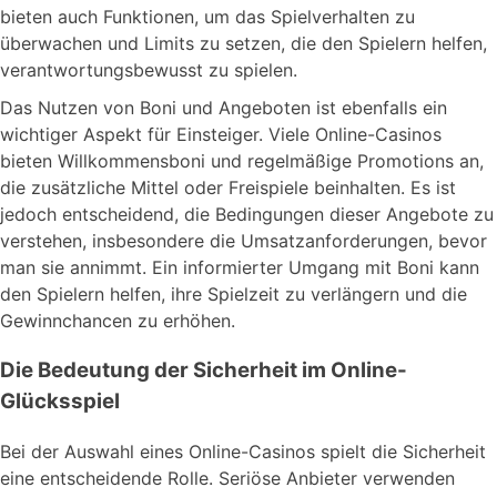
bieten auch Funktionen, um das Spielverhalten zu
überwachen und Limits zu setzen, die den Spielern helfen,
verantwortungsbewusst zu spielen.
Das Nutzen von Boni und Angeboten ist ebenfalls ein
wichtiger Aspekt für Einsteiger. Viele Online-Casinos
bieten Willkommensboni und regelmäßige Promotions an,
die zusätzliche Mittel oder Freispiele beinhalten. Es ist
jedoch entscheidend, die Bedingungen dieser Angebote zu
verstehen, insbesondere die Umsatzanforderungen, bevor
man sie annimmt. Ein informierter Umgang mit Boni kann
den Spielern helfen, ihre Spielzeit zu verlängern und die
Gewinnchancen zu erhöhen.
Die Bedeutung der Sicherheit im Online-
Glücksspiel
Bei der Auswahl eines Online-Casinos spielt die Sicherheit
eine entscheidende Rolle. Seriöse Anbieter verwenden