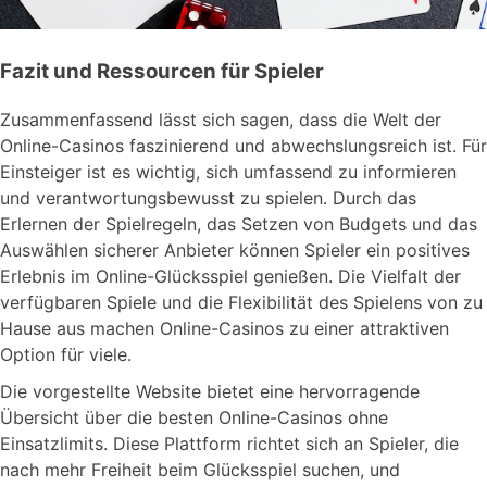
Fazit und Ressourcen für Spieler
Zusammenfassend lässt sich sagen, dass die Welt der
Online-Casinos faszinierend und abwechslungsreich ist. Für
Einsteiger ist es wichtig, sich umfassend zu informieren
und verantwortungsbewusst zu spielen. Durch das
Erlernen der Spielregeln, das Setzen von Budgets und das
Auswählen sicherer Anbieter können Spieler ein positives
Erlebnis im Online-Glücksspiel genießen. Die Vielfalt der
verfügbaren Spiele und die Flexibilität des Spielens von zu
Hause aus machen Online-Casinos zu einer attraktiven
Option für viele.
Die vorgestellte Website bietet eine hervorragende
Übersicht über die besten Online-Casinos ohne
Einsatzlimits. Diese Plattform richtet sich an Spieler, die
nach mehr Freiheit beim Glücksspiel suchen, und