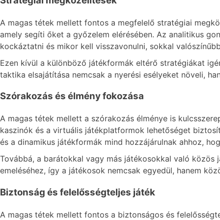
Stratégiai megközelítések
A magas tétek mellett fontos a megfelelő stratégiai megköz
amely segíti őket a győzelem elérésében. Az analitikus go
kockáztatni és mikor kell visszavonulni, sokkal valószínűb
Ezen kívül a különböző játékformák eltérő stratégiákat igé
taktika elsajátítása nemcsak a nyerési esélyeket növeli, h
Szórakozás és élmény fokozása
A magas tétek mellett a szórakozás élménye is kulcsszerep
kaszinók és a virtuális játékplatformok lehetőséget biztos
és a dinamikus játékformák mind hozzájárulnak ahhoz, hogy 
Továbbá, a barátokkal vagy más játékosokkal való közös j
emeléséhez, így a játékosok nemcsak egyedül, hanem közös
Biztonság és felelősségteljes játék
A magas tétek mellett fontos a biztonságos és felelősségtel