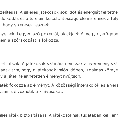
elítés is. A sikeres játékosok sok időt és energiát fektet
ndolkodás és a türelem kulcsfontosságú elemei ennek a fol
b, hogy sikeresek lesznek.
nyelnek. Legyen szó pókerről, blackjackről vagy nyerőgépek
anem a szórakozást is fokozza.
et játszik. A játékosok számára nemcsak a nyeremény számí
ítanak arra, hogy a játékosok valós időben, izgalmas környe
a játék felejthetetlen élményt nyújtson.
áték fokozza az élményt. A közösségi interakciók és a ver
en is élvezhetik a kihívásokat.
jes játék biztosítása is. A játékosoknak tudatában kell len