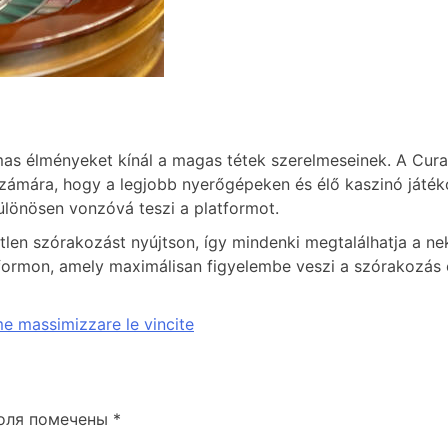
mas élményeket kínál a magas tétek szerelmeseinek. A Cur
zámára, hogy a legjobb nyerőgépeken és élő kaszinó játéko
lönösen vonzóvá teszi a platformot.
tlen szórakozást nyújtson, így mindenki megtalálhatja a ne
tformon, amely maximálisan figyelembe veszi a szórakozás 
me massimizzare le vincite
поля помечены
*