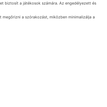
et biztosít a játékosok számára. Az engedélyezett és
ít megőrizni a szórakozást, miközben minimalizálja a