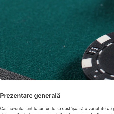
Prezentare generală
Casino-urile sunt locuri unde se desfășoară o varietate de j