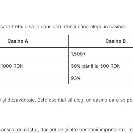
 care trebuie să le consideri atunci când alegi un casino:
Casino A
Casino B
1,500+
a 1000 RON
50% până la 500 RON
93%
i dezavantaje. Este esențial să alegi un casino care se potri
șansele de câștig, dar aduce și alte beneficii importante. Ia