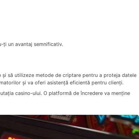
u-ți un avantaj semnificativ.
e și să utilizeze metode de criptare pentru a proteja datele
torilor și va oferi asistență eficientă pentru clienți.
eputația casino-ului. O platformă de încredere va menține