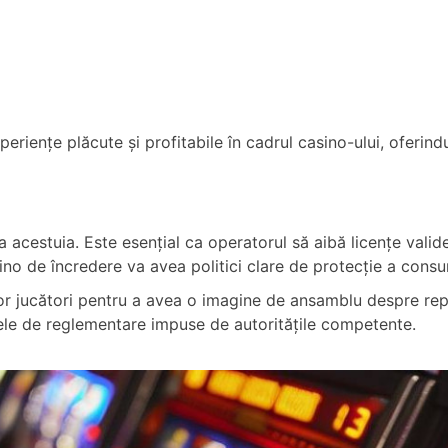
periențe plăcute și profitabile în cadrul casino-ului, oferind
 acestuia. Este esențial ca operatorul să aibă licențe valid
no de încredere va avea politici clare de protecție a consuma
 altor jucători pentru a avea o imagine de ansamblu despre r
mele de reglementare impuse de autoritățile competente.