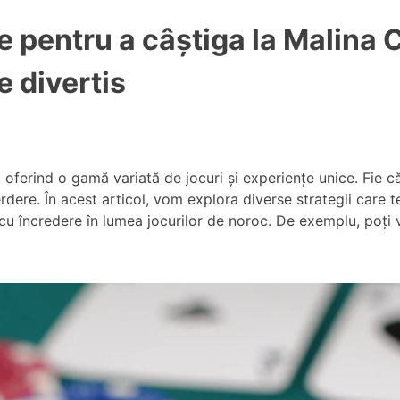
e pentru a câștiga la Malina 
e divertis
 oferind o gamă variată de jocuri și experiențe unice. Fie c
erdere. În acest articol, vom explora diverse strategii care t
cu încredere în lumea jocurilor de noroc. De exemplu, poți 