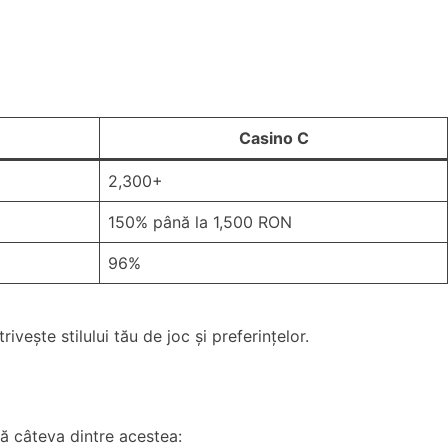
Casino C
2,300+
150% până la 1,500 RON
96%
vește stilului tău de joc și preferințelor.
tă câteva dintre acestea: