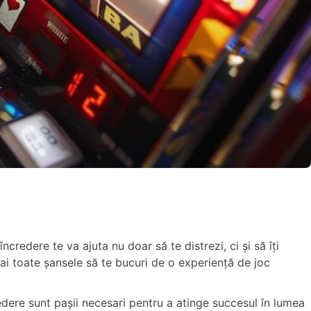
credere te va ajuta nu doar să te distrezi, ci și să îți
, ai toate șansele să te bucuri de o experiență de joc
edere sunt pașii necesari pentru a atinge succesul în lumea