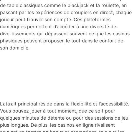
de table classiques comme le blackjack et la roulette, en
passant par les expériences de croupiers en direct, chaque
joueur peut trouver son compte. Ces plateformes
numériques permettent d’accéder à une diversité de
divertissements qui dépassent souvent ce que les casinos
physiques peuvent proposer, le tout dans le confort de
son domicile.
L’attrait principal réside dans la flexibilité et l’accessibilité.
Vous pouvez jouer à tout moment, que ce soit pour
quelques minutes de détente ou pour des sessions de jeu
plus longues. De plus, les casinos en ligne rivalisent
souvent en termes de bonus et promotions, tels que les