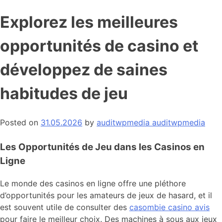
Explorez les meilleures
opportunités de casino et
développez de saines
habitudes de jeu
Posted on
31.05.2026
by
auditwpmedia auditwpmedia
Les Opportunités de Jeu dans les Casinos en
Ligne
Le monde des casinos en ligne offre une pléthore
d’opportunités pour les amateurs de jeux de hasard, et il
est souvent utile de consulter des
casombie casino avis
pour faire le meilleur choix. Des machines à sous aux jeux