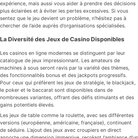
expérience, mais aussi vous aider à prendre des décisions
plus éclairées et à éviter les pertes excessives. Si vous
sentez que le jeu devient un problème, n’hésitez pas à
chercher de l’aide auprès d’organisations spécialisées.
La Diversité des Jeux de Casino Disponibles
Les casinos en ligne modernes se distinguent par leur
catalogue de jeux impressionnant. Les amateurs de
machines à sous seront ravis par la variété des thèmes,
des fonctionnalités bonus et des jackpots progressifs.
Pour ceux qui préfèrent les jeux de stratégie, le blackjack,
le poker et le baccarat sont disponibles dans de
nombreuses variantes, offrant des défis stimulants et des
gains potentiels élevés.
Les jeux de table comme la roulette, avec ses différentes
versions (européenne, américaine, française), continuent
de séduire. L’ajout des jeux avec croupiers en direct
apporte une dimension immersive, recréant l’ambiance d’un