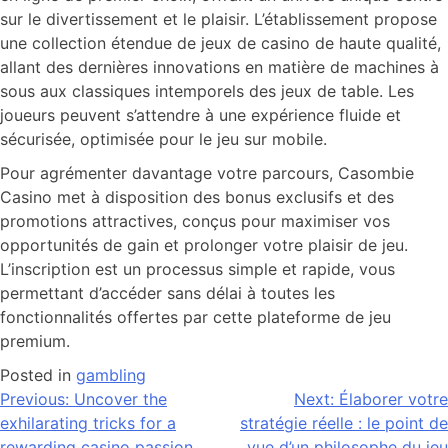
sur le divertissement et le plaisir. L’établissement propose
une collection étendue de jeux de casino de haute qualité,
allant des dernières innovations en matière de machines à
sous aux classiques intemporels des jeux de table. Les
joueurs peuvent s’attendre à une expérience fluide et
sécurisée, optimisée pour le jeu sur mobile.
Pour agrémenter davantage votre parcours, Casombie
Casino met à disposition des bonus exclusifs et des
promotions attractives, conçus pour maximiser vos
opportunités de gain et prolonger votre plaisir de jeu.
L’inscription est un processus simple et rapide, vous
permettant d’accéder sans délai à toutes les
fonctionnalités offertes par cette plateforme de jeu
premium.
Posted in
gambling
Previous:
Uncover the
Next:
Élaborer votre
exhilarating tricks for a
stratégie réelle : le point de
rewarding casino passion
vue d’un philosophe du jeu