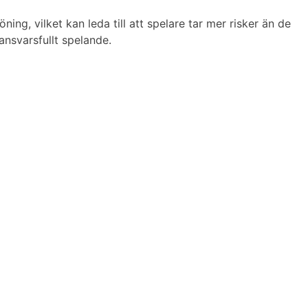
ning, vilket kan leda till att spelare tar mer risker än de
nsvarsfullt spelande.