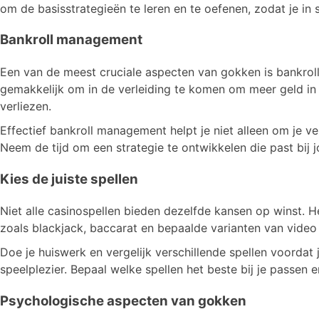
om de basisstrategieën te leren en te oefenen, zodat je in
Bankroll management
Een van de meest cruciale aspecten van gokken is bankroll 
gemakkelijk om in de verleiding te komen om meer geld in t
verliezen.
Effectief bankroll management helpt je niet alleen om je ve
Neem de tijd om een strategie te ontwikkelen die past bij j
Kies de juiste spellen
Niet alle casinospellen bieden dezelfde kansen op winst. H
zoals blackjack, baccarat en bepaalde varianten van vid
Doe je huiswerk en vergelijk verschillende spellen voordat
speelplezier. Bepaal welke spellen het beste bij je passen e
Psychologische aspecten van gokken