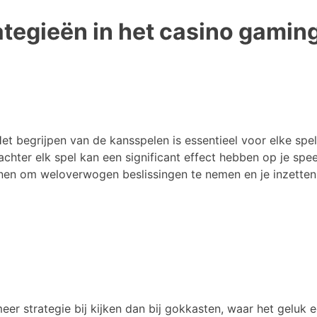
tegieën in het casino gamin
et begrijpen van de kansspelen is essentieel voor elke spel
achter elk spel kan een significant effect hebben op je spee
en om weloverwogen beslissingen te nemen en je inzetten 
er strategie bij kijken dan bij gokkasten, waar het geluk ee