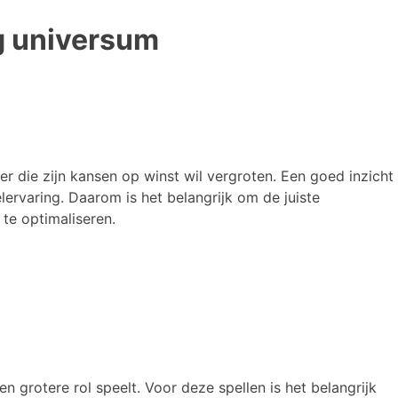
g universum
er die zijn kansen op winst wil vergroten. Een goed inzicht
lervaring. Daarom is het belangrijk om de juiste
te optimaliseren.
n grotere rol speelt. Voor deze spellen is het belangrijk