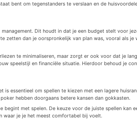
 staat bent om tegenstanders te verslaan en de huisvoordele
management. Dit houdt in dat je een budget stelt voor jeze
e zetten dan je oorspronkelijk van plan was, vooral als je
rliezen te minimaliseren, maar zorgt er ook voor dat je lang
ouw speelstijl en financiële situatie. Hierdoor behoud je co
et is essentieel om spellen te kiezen met een lagere huisra
eo poker hebben doorgaans betere kansen dan gokkasten.
 je begint met spelen. De keuze voor de juiste spellen kan 
n waar je je het meest comfortabel bij voelt.