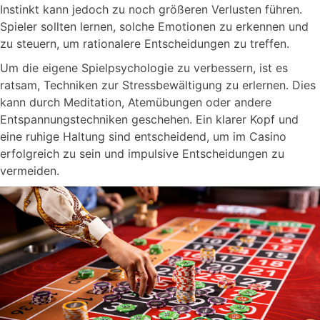
Instinkt kann jedoch zu noch größeren Verlusten führen.
Spieler sollten lernen, solche Emotionen zu erkennen und
zu steuern, um rationalere Entscheidungen zu treffen.
Um die eigene Spielpsychologie zu verbessern, ist es
ratsam, Techniken zur Stressbewältigung zu erlernen. Dies
kann durch Meditation, Atemübungen oder andere
Entspannungstechniken geschehen. Ein klarer Kopf und
eine ruhige Haltung sind entscheidend, um im Casino
erfolgreich zu sein und impulsive Entscheidungen zu
vermeiden.