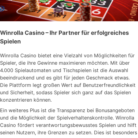
Winrolla Casino – Ihr Partner für erfolgreiches
Spielen
Winrolla Casino bietet eine Vielzahl von Möglichkeiten für
Spieler, die ihre Gewinne maximieren möchten. Mit über
4.000 Spielautomaten und Tischspielen ist die Auswahl
beeindruckend und es gibt für jeden Geschmack etwas.
Die Plattform legt großen Wert auf Benutzerfreundlichkeit
und Sicherheit, sodass Spieler sich ganz auf das Spielen
konzentrieren können.
Ein weiteres Plus ist die Transparenz bei Bonusangeboten
und die Möglichkeit der Spielverhaltenskontrolle. Winrolla
Casino fördert verantwortungsbewusstes Spielen und hilft
seinen Nutzern, ihre Grenzen zu setzen. Dies ist besonders