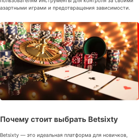
пользователям инструменты для контроля за своими
азартными играми и предотвращения зависимости.
Почему стоит выбрать Betsixty
Betsixty — это идеальная платформа для новичков,