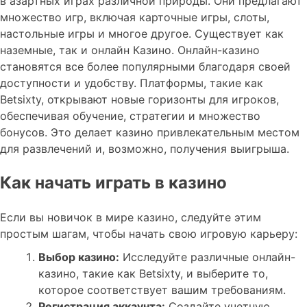
в азартных играх различной природы. Они предлагают
множество игр, включая карточные игры, слоты,
настольные игры и многое другое. Существует как
наземные, так и онлайн Казино. Онлайн-казино
становятся все более популярными благодаря своей
доступности и удобству. Платформы, такие как
Betsixty, открывают новые горизонты для игроков,
обеспечивая обучение, стратегии и множество
бонусов. Это делает казино привлекательным местом
для развлечений и, возможно, получения выигрыша.
Как начать играть в казино
Если вы новичок в мире казино, следуйте этим
простым шагам, чтобы начать свою игровую карьеру:
Выбор казино:
Исследуйте различные онлайн-
казино, такие как Betsixty, и выберите то,
которое соответствует вашим требованиям.
Регистрация аккаунта:
Создайте учетную