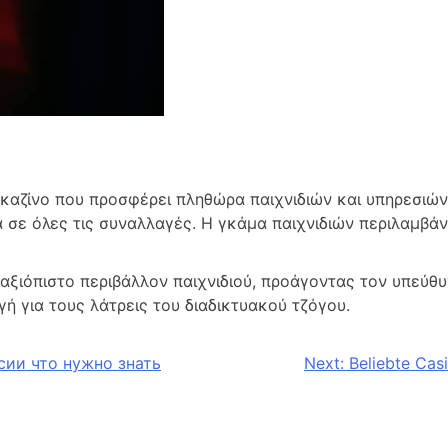
καζίνο που προσφέρει πληθώρα παιχνιδιών και υπηρεσιών 
 σε όλες τις συναλλαγές. Η γκάμα παιχνιδιών περιλαμβάνε
ξιόπιστο περιβάλλον παιχνιδιού, προάγοντας τον υπεύθυ
γή για τους λάτρεις του διαδικτυακού τζόγου.
сии что нужно знать
Next:
Beliebte Cas