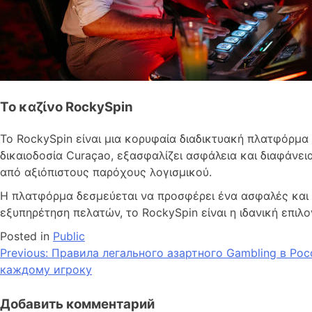
Το καζίνο RockySpin
Το RockySpin είναι μια κορυφαία διαδικτυακή πλατφόρμα 
δικαιοδοσία Curaçao, εξασφαλίζει ασφάλεια και διαφάνεια
από αξιόπιστους παρόχους λογισμικού.
Η πλατφόρμα δεσμεύεται να προσφέρει ένα ασφαλές και α
εξυπηρέτηση πελατών, το RockySpin είναι η ιδανική επιλο
Posted in
Public
Previous:
Правила легального азартного Gambling в Рос
каждому игроку
Добавить комментарий