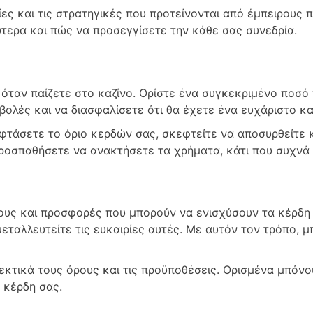
γίες και τις στρατηγικές που προτείνονται από έμπειρους 
λύτερα και πώς να προσεγγίσετε την κάθε σας συνεδρία.
 όταν παίζετε στο καζίνο. Ορίστε ένα συγκεκριμένο ποσό
βολές και να διασφαλίσετε ότι θα έχετε ένα ευχάριστο κα
ν φτάσετε το όριο κερδών σας, σκεφτείτε να αποσυρθείτε 
 προσπαθήσετε να ανακτήσετε τα χρήματα, κάτι που συχνά
υς και προσφορές που μπορούν να ενισχύσουν τα κέρδη σ
ταλλευτείτε τις ευκαιρίες αυτές. Με αυτόν τον τρόπο, μπ
κτικά τους όρους και τις προϋποθέσεις. Ορισμένα μπόνο
 κέρδη σας.