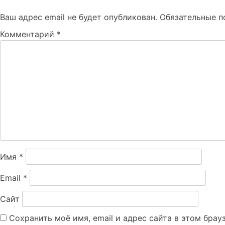
Ваш адрес email не будет опубликован.
Обязательные 
Комментарий
*
Имя
*
Email
*
Сайт
Сохранить моё имя, email и адрес сайта в этом бра