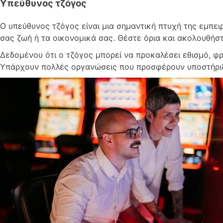
Υπεύθυνος τζόγος
Ο υπεύθυνος τζόγος είναι μια σημαντική πτυχή της εμπει
σας ζωή ή τα οικονομικά σας. Θέστε όρια και ακολουθήσ
Δεδομένου ότι ο τζόγος μπορεί να προκαλέσει εθισμό, φρ
Υπάρχουν πολλές οργανώσεις που προσφέρουν υποστήριξη