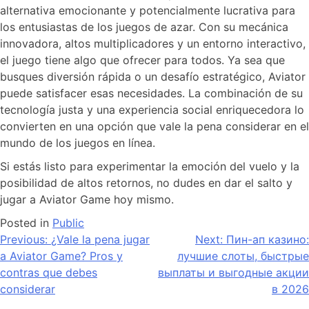
alternativa emocionante y potencialmente lucrativa para
los entusiastas de los juegos de azar. Con su mecánica
innovadora, altos multiplicadores y un entorno interactivo,
el juego tiene algo que ofrecer para todos. Ya sea que
busques diversión rápida o un desafío estratégico, Aviator
puede satisfacer esas necesidades. La combinación de su
tecnología justa y una experiencia social enriquecedora lo
convierten en una opción que vale la pena considerar en el
mundo de los juegos en línea.
Si estás listo para experimentar la emoción del vuelo y la
posibilidad de altos retornos, no dudes en dar el salto y
jugar a Aviator Game hoy mismo.
Posted in
Public
Previous:
¿Vale la pena jugar
Next:
Пин-ап казино:
a Aviator Game? Pros y
лучшие слоты, быстрые
contras que debes
выплаты и выгодные акции
considerar
в 2026