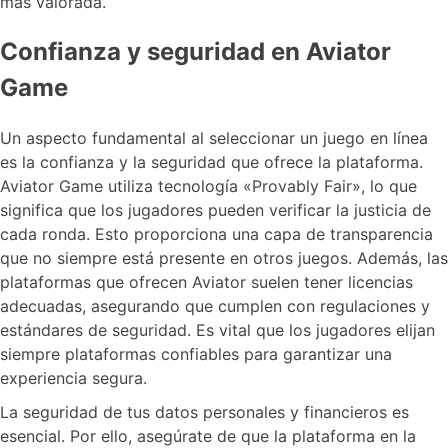
más valorada.
Confianza y seguridad en Aviator
Game
Un aspecto fundamental al seleccionar un juego en línea
es la confianza y la seguridad que ofrece la plataforma.
Aviator Game utiliza tecnología «Provably Fair», lo que
significa que los jugadores pueden verificar la justicia de
cada ronda. Esto proporciona una capa de transparencia
que no siempre está presente en otros juegos. Además, las
plataformas que ofrecen Aviator suelen tener licencias
adecuadas, asegurando que cumplen con regulaciones y
estándares de seguridad. Es vital que los jugadores elijan
siempre plataformas confiables para garantizar una
experiencia segura.
La seguridad de tus datos personales y financieros es
esencial. Por ello, asegúrate de que la plataforma en la