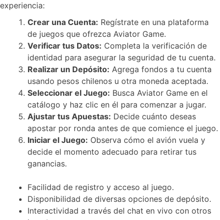
experiencia:
Crear una Cuenta:
Regístrate en una plataforma
de juegos que ofrezca Aviator Game.
Verificar tus Datos:
Completa la verificación de
identidad para asegurar la seguridad de tu cuenta.
Realizar un Depósito:
Agrega fondos a tu cuenta
usando pesos chilenos u otra moneda aceptada.
Seleccionar el Juego:
Busca Aviator Game en el
catálogo y haz clic en él para comenzar a jugar.
Ajustar tus Apuestas:
Decide cuánto deseas
apostar por ronda antes de que comience el juego.
Iniciar el Juego:
Observa cómo el avión vuela y
decide el momento adecuado para retirar tus
ganancias.
Facilidad de registro y acceso al juego.
Disponibilidad de diversas opciones de depósito.
Interactividad a través del chat en vivo con otros