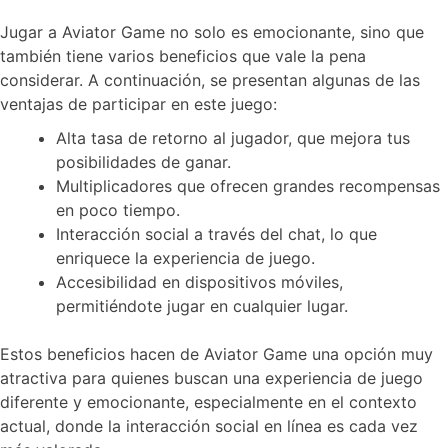
Jugar a Aviator Game no solo es emocionante, sino que
también tiene varios beneficios que vale la pena
considerar. A continuación, se presentan algunas de las
ventajas de participar en este juego:
Alta tasa de retorno al jugador, que mejora tus
posibilidades de ganar.
Multiplicadores que ofrecen grandes recompensas
en poco tiempo.
Interacción social a través del chat, lo que
enriquece la experiencia de juego.
Accesibilidad en dispositivos móviles,
permitiéndote jugar en cualquier lugar.
Estos beneficios hacen de Aviator Game una opción muy
atractiva para quienes buscan una experiencia de juego
diferente y emocionante, especialmente en el contexto
actual, donde la interacción social en línea es cada vez