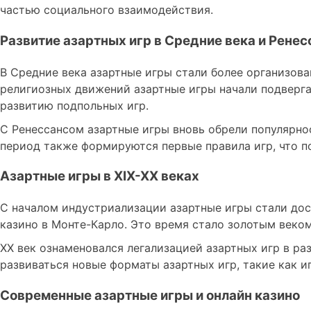
частью социального взаимодействия.
Развитие азартных игр в Средние века и Ренес
В Средние века азартные игры стали более организова
религиозных движений азартные игры начали подвергат
развитию подпольных игр.
С Ренессансом азартные игры вновь обрели популярност
период также формируются первые правила игр, что п
Азартные игры в XIX-XX веках
С началом индустриализации азартные игры стали дост
казино в Монте-Карло. Это время стало золотым веко
XX век ознаменовался легализацией азартных игр в ра
развиваться новые форматы азартных игр, такие как 
Современные азартные игры и онлайн казино