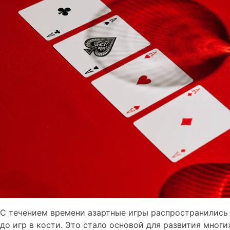
С течением времени азартные игры распространились 
до игр в кости. Это стало основой для развития мног