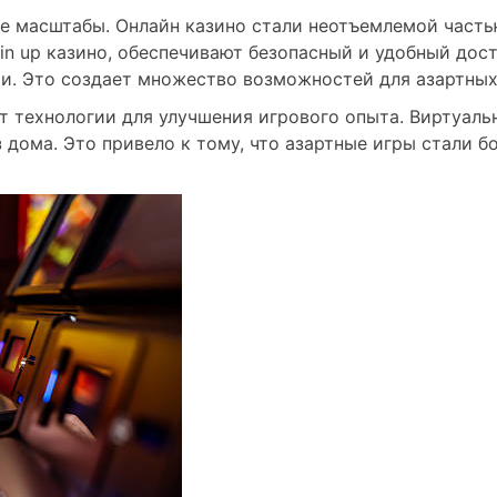
е масштабы. Онлайн казино стали неотъемлемой частью
in up казино, обеспечивают безопасный и удобный дос
и. Это создает множество возможностей для азартных
 технологии для улучшения игрового опыта. Виртуаль
з дома. Это привело к тому, что азартные игры стали 