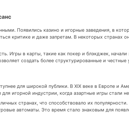
санс
нными. Появились казино и игорные заведения, в котор
ься критике и даже запретам. В некоторых странах он
ь. Игры в карты, такие как покер и блэкджек, начали 
озволяет создать более структурированные и честные 
упнее для широкой публики. В XIX веке в Европе и Ам
м для игорной индустрии, когда азартные игры стали 
зличных странах, что способствовало их популярности.
игровые автоматы. Это время стало знаковым для появ