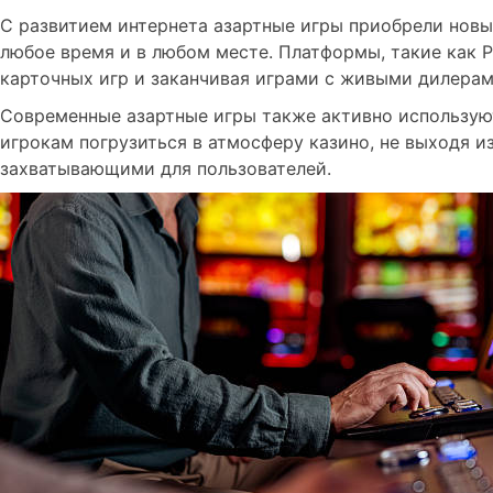
С развитием интернета азартные игры приобрели новы
любое время и в любом месте. Платформы, такие как P
карточных игр и заканчивая играми с живыми дилерам
Современные азартные игры также активно используют
игрокам погрузиться в атмосферу казино, не выходя и
захватывающими для пользователей.