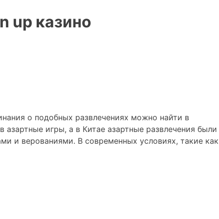
n up казино
нания о подобных развлечениях можно найти в
в азартные игры, а в Китае азартные развлечения были
ами и верованиями. В современных условиях, такие как