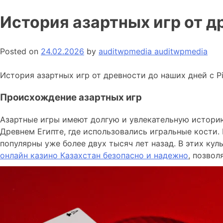
История азартных игр от др
Posted on
24.02.2026
by
auditwpmedia auditwpmedia
История азартных игр от древности до наших дней с Pi
Происхождение азартных игр
Азартные игры имеют долгую и увлекательную истори
Древнем Египте, где использовались игральные кости.
популярны уже более двух тысяч лет назад. В этих ку
онлайн казино Казахстан безопасно и надежно
, позвол