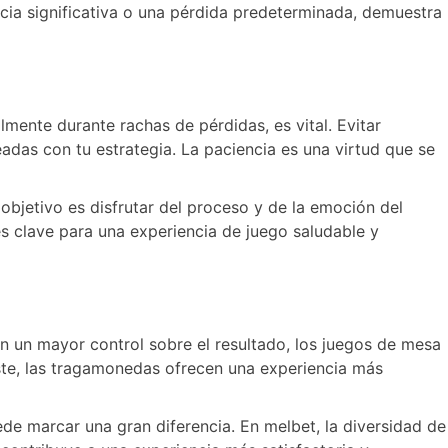
ncia significativa o una pérdida predeterminada, demuestra
mente durante rachas de pérdidas, es vital. Evitar
eadas con tu estrategia. La paciencia es una virtud que se
objetivo es disfrutar del proceso y de la emoción del
es clave para una experiencia de juego saludable y
n un mayor control sobre el resultado, los juegos de mesa
aste, las tragamonedas ofrecen una experiencia más
uede marcar una gran diferencia. En melbet, la diversidad de