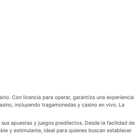
ino. Con licencia para operar, garantiza una experiencia
asino, incluyendo tragamonedas y casino en vivo. La
 sus apuestas y juegos predilectos. Desde la facilidad de
le y estimulante, ideal para quienes buscan establecer