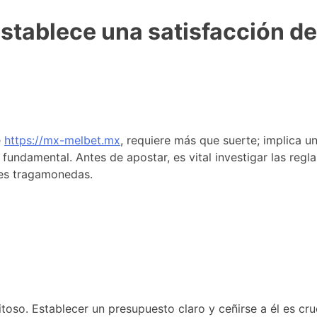
stablece una satisfacción de 
e
https://mx-melbet.mx
, requiere más que suerte; implica u
ndamental. Antes de apostar, es vital investigar las reglas
tes tragamonedas.
xitoso. Establecer un presupuesto claro y ceñirse a él es cr