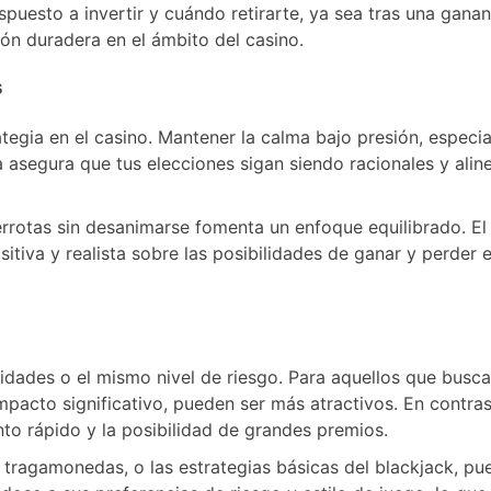
puesto a invertir y cuándo retirarte, ya sea tras una gana
ón duradera en el ámbito del casino.
s
egia en el casino. Mantener la calma bajo presión, especial
a asegura que tus elecciones sigan siendo racionales y alin
rrotas sin desanimarse fomenta un enfoque equilibrado. El 
itiva y realista sobre las posibilidades de ganar y perder 
dades o el mismo nivel de riesgo. Para aquellos que busca
impacto significativo, pueden ser más atractivos. En contr
nto rápido y la posibilidad de grandes premios.
las tragamonedas, o las estrategias básicas del blackjack, p