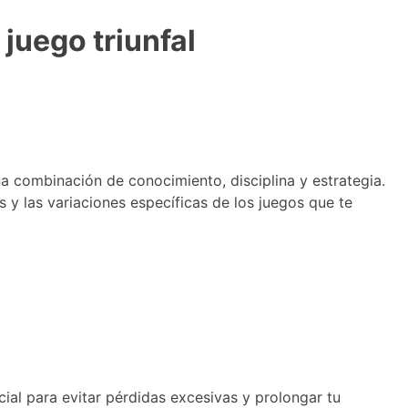
juego triunfal
na combinación de conocimiento, disciplina y estrategia.
 y las variaciones específicas de los juegos que te
ucial para evitar pérdidas excesivas y prolongar tu