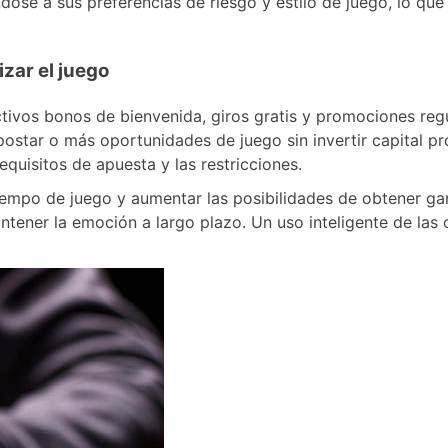
ose a sus preferencias de riesgo y estilo de juego, lo que 
ar el juego
tivos bonos de bienvenida, giros gratis y promociones regu
ostar o más oportunidades de juego sin invertir capital pr
uisitos de apuesta y las restricciones.
iempo de juego y aumentar las posibilidades de obtener gan
antener la emoción a largo plazo. Un uso inteligente de la