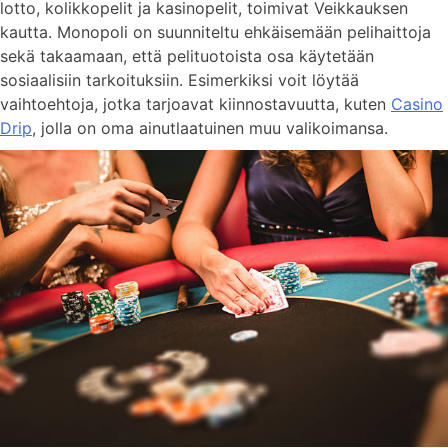
lotto, kolikkopelit ja kasinopelit, toimivat Veikkauksen
kautta. Monopoli on suunniteltu ehkäisemään pelihaittoja
sekä takaamaan, että pelituotoista osa käytetään
sosiaalisiin tarkoituksiin. Esimerkiksi voit löytää
vaihtoehtoja, jotka tarjoavat kiinnostavuutta, kuten
Casino
Drip
, jolla on oma ainutlaatuinen muu valikoimansa.