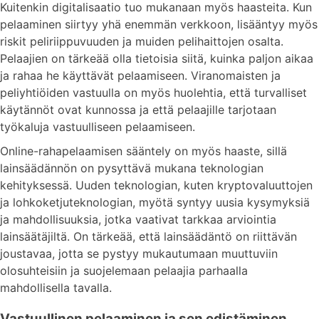
Kuitenkin digitalisaatio tuo mukanaan myös haasteita. Kun
pelaaminen siirtyy yhä enemmän verkkoon, lisääntyy myös
riskit peliriippuvuuden ja muiden pelihaittojen osalta.
Pelaajien on tärkeää olla tietoisia siitä, kuinka paljon aikaa
ja rahaa he käyttävät pelaamiseen. Viranomaisten ja
peliyhtiöiden vastuulla on myös huolehtia, että turvalliset
käytännöt ovat kunnossa ja että pelaajille tarjotaan
työkaluja vastuulliseen pelaamiseen.
Online-rahapelaamisen sääntely on myös haaste, sillä
lainsäädännön on pysyttävä mukana teknologian
kehityksessä. Uuden teknologian, kuten kryptovaluuttojen
ja lohkoketjuteknologian, myötä syntyy uusia kysymyksiä
ja mahdollisuuksia, jotka vaativat tarkkaa arviointia
lainsäätäjiltä. On tärkeää, että lainsäädäntö on riittävän
joustavaa, jotta se pystyy mukautumaan muuttuviin
olosuhteisiin ja suojelemaan pelaajia parhaalla
mahdollisella tavalla.
Vastuullinen pelaaminen ja sen edistäminen