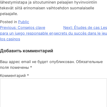
lähestymistapa ja sitoutuminen pelaajien hyvinvointiin
tekevät siitä erinomaisen vaihtoehdon suomalaiselle
pelaajalle.
Posted in
Public
Previous:
Consejos clave
Next:
Études de cas Les
para un juego responsable en
secrets du succès dans le jeu
los casinos
Добавить комментарий
Ваш адрес email не будет опубликован.
Обязательные
поля помечены
*
Комментарий
*