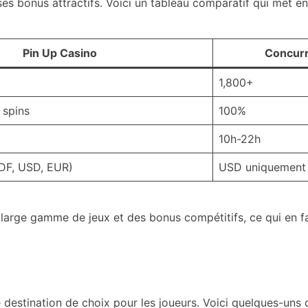
es bonus attractifs. Voici un tableau comparatif qui met en
Pin Up Casino
Concurr
1,800+
 spins
100%
10h-22h
CDF, USD, EUR)
USD uniquement
large gamme de jeux et des bonus compétitifs, ce qui en fa
destination de choix pour les joueurs. Voici quelques-uns d