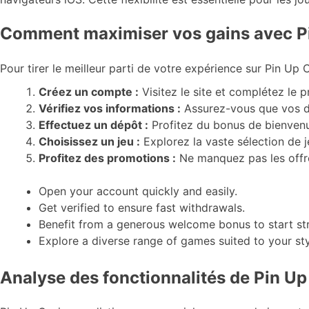
Comment maximiser vos gains avec P
Pour tirer le meilleur parti de votre expérience sur Pin Up 
Créez un compte :
Visitez le site et complétez le p
Vérifiez vos informations :
Assurez-vous que vos don
Effectuez un dépôt :
Profitez du bonus de bienvenu
Choisissez un jeu :
Explorez la vaste sélection de j
Profitez des promotions :
Ne manquez pas les offres
Open your account quickly and easily.
Get verified to ensure fast withdrawals.
Benefit from a generous welcome bonus to start st
Explore a diverse range of games suited to your sty
Analyse des fonctionnalités de Pin U