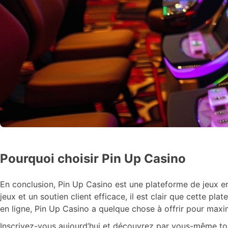
Pourquoi choisir Pin Up Casino
En conclusion, Pin Up Casino est une plateforme de jeux en
jeux et un soutien client efficace, il est clair que cette 
en ligne, Pin Up Casino a quelque chose à offrir pour maxi
Inscrivez-vous aujourd’hui et découvrez par vous-même tout