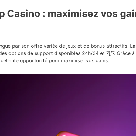
Up Casino : maximisez vos ga
gue par son offre variée de jeux et de bonus attractifs. La
 des options de support disponibles 24h/24 et 7j/7. Grâce 
cellente opportunité pour maximiser vos gains.