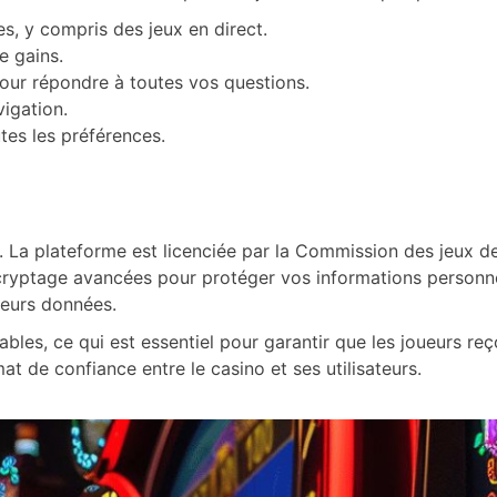
s, y compris des jeux en direct.
e gains.
 pour répondre à toutes vos questions.
vigation.
tes les préférences.
o. La plateforme est licenciée par la Commission des jeux d
 cryptage avancées pour protéger vos informations personne
 leurs données.
iables, ce qui est essentiel pour garantir que les joueurs re
t de confiance entre le casino et ses utilisateurs.