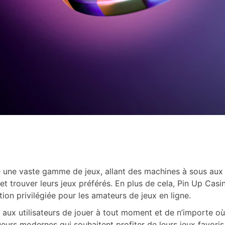
e une vaste gamme de jeux, allant des machines à sous aux j
nt et trouver leurs jeux préférés. En plus de cela, Pin Up 
tion privilégiée pour les amateurs de jeux en ligne.
aux utilisateurs de jouer à tout moment et de n’importe où
oueurs modernes qui souhaitent profiter de leurs jeux favoris