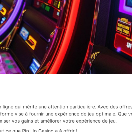
 ligne qui mérite une attention particulière. Avec des off
plateforme vise à fournir une expérience de jeu optimale. Qu
miser vos gains et améliorer votre expérience de jeu.
 ce que Pin Up Casino a à offrir !