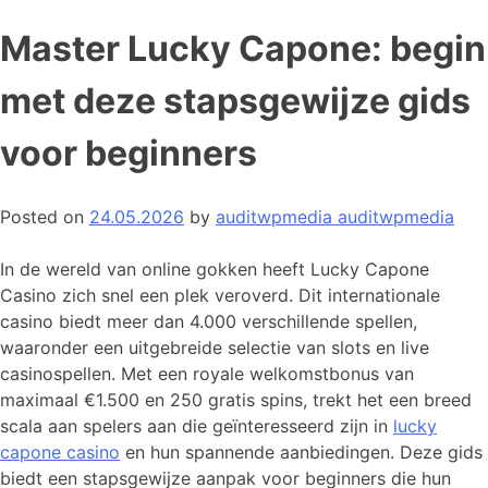
Master Lucky Capone: begin
met deze stapsgewijze gids
voor beginners
Posted on
24.05.2026
by
auditwpmedia auditwpmedia
In de wereld van online gokken heeft Lucky Capone
Casino zich snel een plek veroverd. Dit internationale
casino biedt meer dan 4.000 verschillende spellen,
waaronder een uitgebreide selectie van slots en live
casinospellen. Met een royale welkomstbonus van
maximaal €1.500 en 250 gratis spins, trekt het een breed
scala aan spelers aan die geïnteresseerd zijn in
lucky
capone casino
en hun spannende aanbiedingen. Deze gids
biedt een stapsgewijze aanpak voor beginners die hun