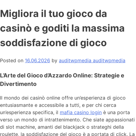
Migliora il tuo gioco da
casinò e goditi la massima
soddisfazione di gioco
Posted on
16.06.2026
by
auditwpmedia auditwpmedia
L’Arte del Gioco d’Azzardo Online: Strategie e
Divertimento
Il mondo dei casinò online offre un’esperienza di gioco
entusiasmante e accessibile a tutti, e per chi cerca
un’esperienza specifica, il
mafia casino login
è una porta
verso un mondo di intrattenimento. Che siate appassionati
di slot machine, amanti del blackjack o strateghi della
roulette, la soddisfazione del gioco è a portata di click. La