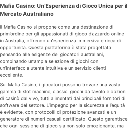
Mafia Casino: Un’Esperienza di Gioco Unica per il
Mercato Australiano
Il Mafia Casino si propone come una destinazione di
prim’ordine per gli appassionati di gioco d’azzardo online
in Australia, offrendo un’esperienza immersiva e ricca di
opportunità. Questa piattaforma è stata progettata
pensando alle esigenze dei giocatori australiani,
combinando un’ampia selezione di giochi con
un’interfaccia utente intuitiva e un servizio clienti
eccellente.
Sul Mafia Casino, i giocatori possono trovare una vasta
gamma di slot machine, classici giochi da tavolo e opzioni
di casinò dal vivo, tutti alimentati dai principali fornitori di
software del settore. L’impegno per la sicurezza e l’equità
è evidente, con protocolli di protezione avanzati e un
generatore di numeri casuali certificato. Questo garantisce
che ogni sessione di gioco sia non solo emozionante, ma