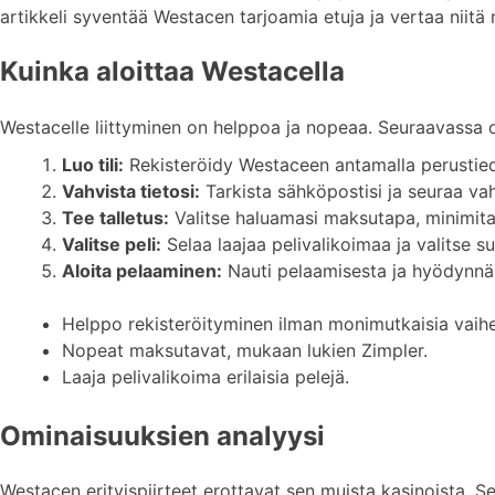
artikkeli syventää Westacen tarjoamia etuja ja vertaa niitä m
Kuinka aloittaa Westacella
Westacelle liittyminen on helppoa ja nopeaa. Seuraavassa 
Luo tili:
Rekisteröidy Westaceen antamalla perustied
Vahvista tietosi:
Tarkista sähköpostisi ja seuraa vahvi
Tee talletus:
Valitse haluamasi maksutapa, minimital
Valitse peli:
Selaa laajaa pelivalikoimaa ja valitse su
Aloita pelaaminen:
Nauti pelaamisesta ja hyödynnä t
Helppo rekisteröityminen ilman monimutkaisia vaihe
Nopeat maksutavat, mukaan lukien Zimpler.
Laaja pelivalikoima erilaisia pelejä.
Ominaisuuksien analyysi
Westacen erityispiirteet erottavat sen muista kasinoista. 