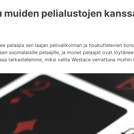
ilu muiden pelialustojen kan
e pelaajia sen laajan pelivalikoiman ja houkuttelevien bonu
en suomalaisille pelaajille, ja monet pelaajat ovat löytänee
lissa tarkastelemme, miksi valita Westace verrattuna muihin