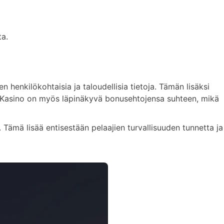
ta.
henkilökohtaisia ja taloudellisia tietoja. Tämän lisäksi
än. Kasino on myös läpinäkyvä bonusehtojensa suhteen, mikä
 Tämä lisää entisestään pelaajien turvallisuuden tunnetta ja