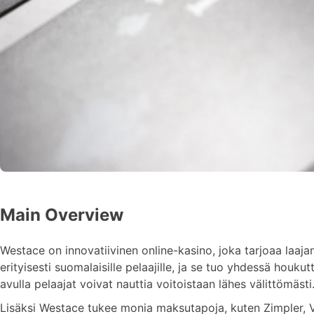
Main Overview
Westace on innovatiivinen online-kasino, joka tarjoaa laajan
erityisesti suomalaisille pelaajille, ja se tuo yhdessä h
avulla pelaajat voivat nauttia voitoistaan lähes välittömäs
Lisäksi Westace tukee monia maksutapoja, kuten Zimpler, Vi