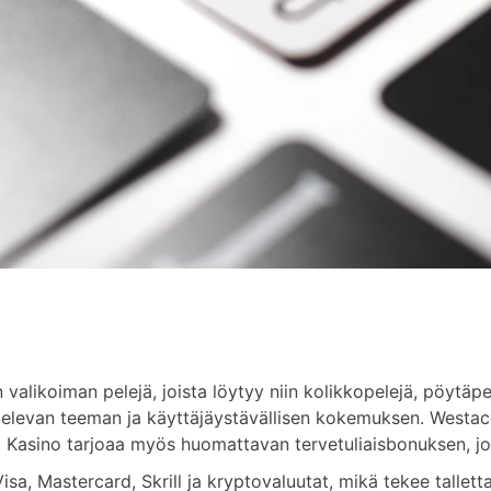
 valikoiman pelejä, joista löytyy niin kolikkopelejä, pöytäp
oukuttelevan teeman ja käyttäjäystävällisen kokemuksen. We
ti. Kasino tarjoaa myös huomattavan tervetuliaisbonuksen, jo
sa, Mastercard, Skrill ja kryptovaluutat, mikä tekee tallet