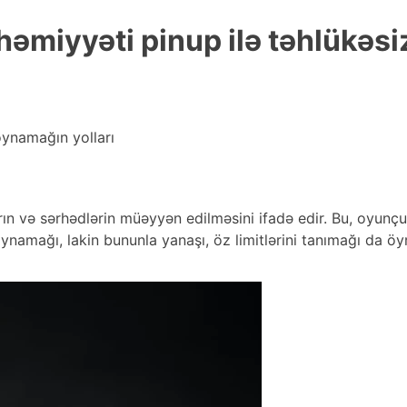
əmiyyəti pinup ilə təhlükəsi
oynamağın yolları
ın və sərhədlərin müəyyən edilməsini ifadə edir. Bu, oyunç
namağı, lakin bununla yanaşı, öz limitlərini tanımağı da öyr