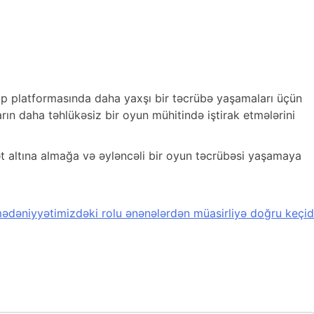
nup platformasında daha yaxşı bir təcrübə yaşamaları üçün
arın daha təhlükəsiz bir oyun mühitində iştirak etmələrini
rət altına almağa və əyləncəli bir oyun təcrübəsi yaşamaya
ədəniyyətimizdəki rolu ənənələrdən müasirliyə doğru keçid