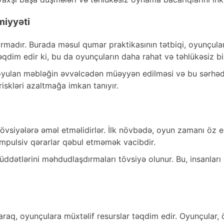
miyyəti
ormadır. Burada məsul qumar praktikasının tətbiqi, oyunçu
təqdim edir ki, bu da oyunçuların daha rahat və təhlükəsiz b
oyulan məbləğin əvvəlcədən müəyyən edilməsi və bu sərhədin 
skləri azaltmağa imkan tanıyır.
vsiyələrə əməl etməlidirlər. İlk növbədə, oyun zamanı öz em
mpulsiv qərarlar qəbul etməmək vacibdir.
dətlərini məhdudlaşdırmaları tövsiyə olunur. Bu, insanları 
laraq, oyunçulara müxtəlif resurslar təqdim edir. Oyunçular,