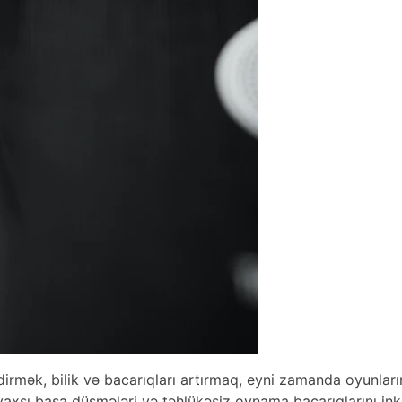
irmək, bilik və bacarıqları artırmaq, eyni zamanda oyunları
yaxşı başa düşmələri və təhlükəsiz oynama bacarıqlarını ink