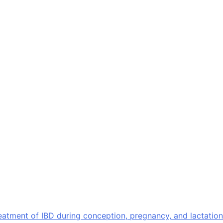
eatment of IBD during conception, pregnancy, and lactation