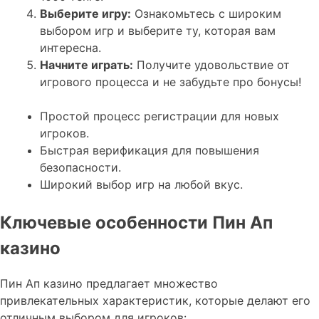
Выберите игру:
Ознакомьтесь с широким
выбором игр и выберите ту, которая вам
интересна.
Начните играть:
Получите удовольствие от
игрового процесса и не забудьте про бонусы!
Простой процесс регистрации для новых
игроков.
Быстрая верификация для повышения
безопасности.
Широкий выбор игр на любой вкус.
Ключевые особенности Пин Ап
казино
Пин Ап казино предлагает множество
привлекательных характеристик, которые делают его
отличным выбором для игроков: