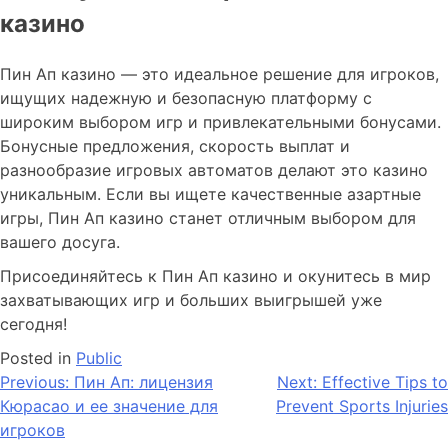
казино
Пин Ап казино — это идеальное решение для игроков,
ищущих надежную и безопасную платформу с
широким выбором игр и привлекательными бонусами.
Бонусные предложения, скорость выплат и
разнообразие игровых автоматов делают это казино
уникальным. Если вы ищете качественные азартные
игры, Пин Ап казино станет отличным выбором для
вашего досуга.
Присоединяйтесь к Пин Ап казино и окунитесь в мир
захватывающих игр и больших выигрышей уже
сегодня!
Posted in
Public
Previous:
Пин Ап: лицензия
Next:
Effective Tips to
Кюрасао и ее значение для
Prevent Sports Injuries
игроков