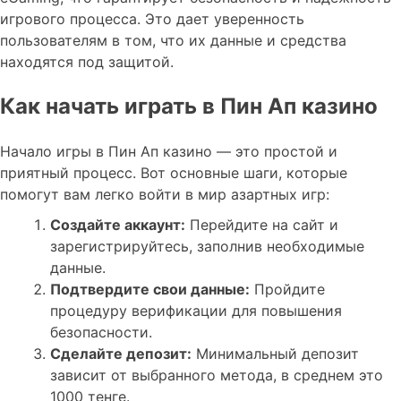
игрового процесса. Это дает уверенность
пользователям в том, что их данные и средства
находятся под защитой.
Как начать играть в Пин Ап казино
Начало игры в Пин Ап казино — это простой и
приятный процесс. Вот основные шаги, которые
помогут вам легко войти в мир азартных игр:
Создайте аккаунт:
Перейдите на сайт и
зарегистрируйтесь, заполнив необходимые
данные.
Подтвердите свои данные:
Пройдите
процедуру верификации для повышения
безопасности.
Сделайте депозит:
Минимальный депозит
зависит от выбранного метода, в среднем это
1000 тенге.