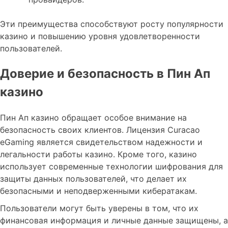
Эти преимущества способствуют росту популярности
казино и повышению уровня удовлетворенности
пользователей.
Доверие и безопасность в Пин Ап
казино
Пин Ап казино обращает особое внимание на
безопасность своих клиентов. Лицензия Curacao
eGaming является свидетельством надежности и
легальности работы казино. Кроме того, казино
использует современные технологии шифрования для
защиты данных пользователей, что делает их
безопасными и неподверженными кибератакам.
Пользователи могут быть уверены в том, что их
финансовая информация и личные данные защищены, а