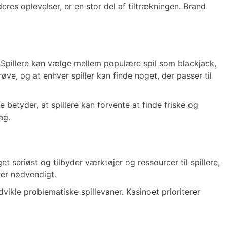
eres oplevelser, er en stor del af tiltrækningen. Brand
. Spillere kan vælge mellem populære spil som blackjack,
øve, og at enhver spiller kan finde noget, der passer til
etyder, at spillere kan forvente at finde friske og
ag.
t seriøst og tilbyder værktøjer og ressourcer til spillere,
ver nødvendigt.
dvikle problematiske spillevaner. Kasinoet prioriterer