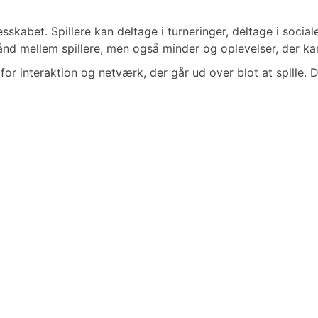
sskabet. Spillere kan deltage i turneringer, deltage i soci
ånd mellem spillere, men også minder og oplevelser, der kan
r interaktion og netværk, der går ud over blot at spille. D