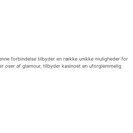
denne forbindelse tilbyder en række unikke muligheder for
er oser af glamour, tilbyder kasinoet en uforglemmelig