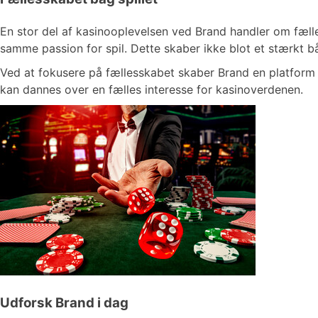
En stor del af kasinooplevelsen ved Brand handler om fælle
samme passion for spil. Dette skaber ikke blot et stærkt b
Ved at fokusere på fællesskabet skaber Brand en platform fo
kan dannes over en fælles interesse for kasinoverdenen.
Udforsk Brand i dag