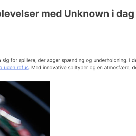
plevelser med Unknown i dag
 sig for spillere, der søger spænding og underholdning. I 
o uden rofus
. Med innovative spiltyper og en atmosfære, d