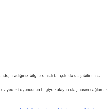
, aradığınız bilgilere hızlı bir şekilde ulaşabilirsiniz.
her seviyedeki oyuncunun bilgiye kolayca ulaşmasını sağlamak