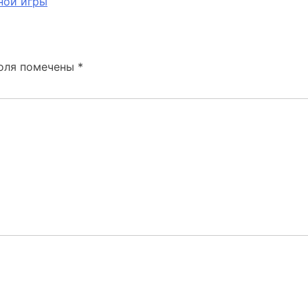
ной игры
поля помечены
*