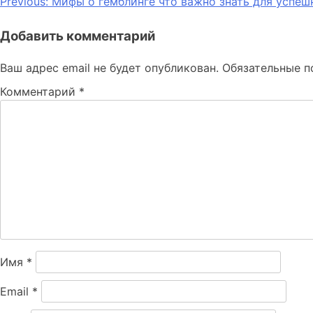
Previous:
Мифы о гемблинге что важно знать для успеш
Добавить комментарий
Ваш адрес email не будет опубликован.
Обязательные 
Комментарий
*
Имя
*
Email
*