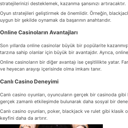
stratejilerinizi desteklemek, kazanma şansınızı artıracaktır.
Oyun stratejileri geliştirmek de önemlidir. Örneğin, blackjac
uygun bir şekilde oynamak da başarının anahtarıdır.
Online Casinoların Avantajları
Son yıllarda online casinolar büyük bir popülarite kazanmı
tarzına sahip olanlar için büyük bir avantajdır. Ayrıca, onl
Online casinoların bir diğer avantajı ise çeşitlilikte yatar.
ve heyecan arayışı içerisinde olma imkanı tanır.
Canlı Casino Deneyimi
Canlı casino oyunları, oyuncuların gerçek bir casinoda gibi 
gerçek zamanlı etkileşimde bulunarak daha sosyal bir dene
Canlı casino oyunları, poker, blackjack ve rulet gibi klasik
keyfini daha da artırır.