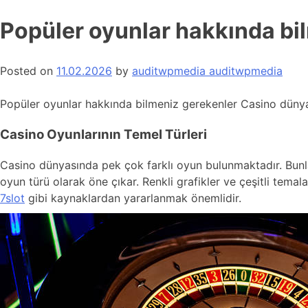
Popüler oyunlar hakkında bi
Posted on
11.02.2026
by
auditwpmedia auditwpmedia
Popüler oyunlar hakkında bilmeniz gerekenler Casino dünya
Casino Oyunlarının Temel Türleri
Casino dünyasında pek çok farklı oyun bulunmaktadır. Bunlar
oyun türü olarak öne çıkar. Renkli grafikler ve çeşitli tema
7slot
gibi kaynaklardan yararlanmak önemlidir.