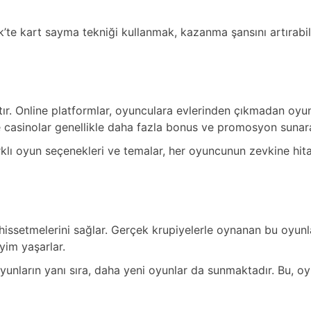
k’te kart sayma tekniği kullanmak, kazanma şansını artırabili
ştır. Online platformlar, oyunculara evlerinden çıkmadan oy
ine casinolar genellikle daha fazla bonus ve promosyon sunara
 Farklı oyun seçenekleri ve temalar, her oyuncunun zevkine hi
hissetmelerini sağlar. Gerçek krupiyelerle oynanan bu oyunlar
yim yaşarlar.
 oyunların yanı sıra, daha yeni oyunlar da sunmaktadır. Bu, 