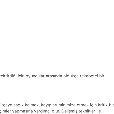
erektirdiği için oyuncular arasında oldukça rekabetçi bir
ütçeye sadık kalmak, kayıpları minimize etmek için kritik bir
imler yapmasına yardımcı olur. Gelişmiş teknikler ile