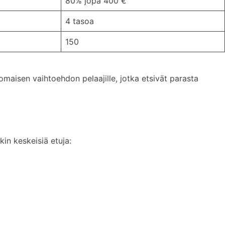
80% jopa 400 €
4 tasoa
150
nomaisen vaihtoehdon pelaajille, jotka etsivät parasta
kin keskeisiä etuja: