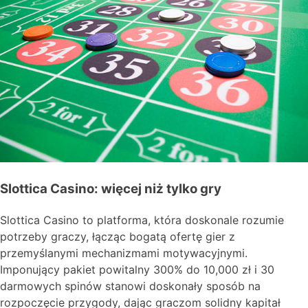
Slottica Casino: więcej niż tylko gry
Slottica Casino to platforma, która doskonale rozumie
potrzeby graczy, łącząc bogatą ofertę gier z
przemyślanymi mechanizmami motywacyjnymi.
Imponujący pakiet powitalny 300% do 10,000 zł i 30
darmowych spinów stanowi doskonały sposób na
rozpoczęcie przygody, dając graczom solidny kapitał